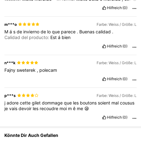
.
Hilfreich
(0)
355K Follower
4,75
m***o
Farbe: Weiss / Größe: L
355K Follower
4,75
M
á
s
de
invierno
de
lo
que
parece
.
Buenas
calidad
.
Calidad del producto:
Est
á
bien
Hilfreich
(0)
n***k
Farbe: Weiss / Größe: L
Fajny
sweterek
,
polecam
Hilfreich
(0)
p***s
Farbe: Weiss / Größe: L
j
adore
cette
gilet
dommage
que
les
boutons
soient
mal
cousus
je
vais
devoir
les
recoudre
moi
m
ê
me
😪
Hilfreich
(0)
Könnte Dir Auch Gefallen