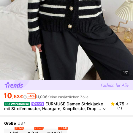
1/7
10
,53€
-4%
11,00€
Keine zusätzlichen Zölle
EURMUSE Damen Strickjacke
4,75
EU Warehouse
mit Streifenmuster, Haargarn, Knopfleiste, Drop
(4)
-Shoulder
Größe
US
27 left
21 left
13 left