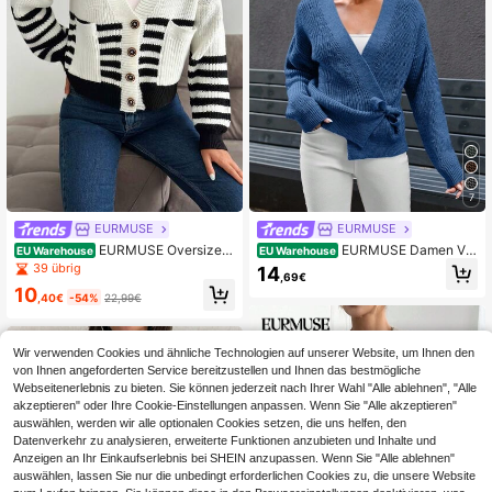
7
EURMUSE
EURMUSE
EURMUSE Oversized,
EURMUSE Damen V-
EU Warehouse
EU Warehouse
gestreifte, gestrickte Strickjacke mi
Ausschnitt Oversized Strickjacke m
39 übrig
14
,69€
t Knöpfen und Fronttaschen für eine
it Schleife und Ballonärmeln
10
n lässigen Street-Style, gestreifte S
,40€
-54%
22,99€
trickjacke, Knopfstrickjacke, gestri
ckte Strickjacke, schwarz-weiße S
trickjacke, Damenstrickjacke, Stric
Wir verwenden Cookies und ähnliche Technologien auf unserer Website, um Ihnen den
kjacken, lange Strickjacken für Fra
von Ihnen angeforderten Service bereitzustellen und Ihnen das bestmögliche
uen, Petite, Tall
Webseitenerlebnis zu bieten. Sie können jederzeit nach Ihrer Wahl "Alle ablehnen", "Alle
akzeptieren" oder Ihre Cookie-Einstellungen anpassen. Wenn Sie "Alle akzeptieren"
auswählen, werden wir alle optionalen Cookies setzen, die uns helfen, den
Datenverkehr zu analysieren, erweiterte Funktionen anzubieten und Inhalte und
Anzeigen an Ihr Einkaufserlebnis bei SHEIN anzupassen. Wenn Sie "Alle ablehnen"
auswählen, lassen Sie nur die unbedingt erforderlichen Cookies zu, die unsere Website