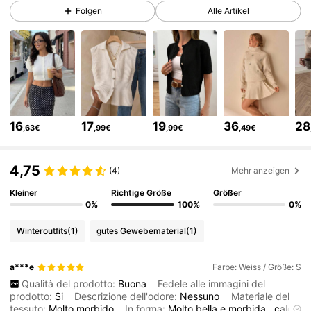
355K Follower
4,75
Folgen
Alle Artikel
355K Follower
4,75
355K Follower
4,75
16
17
19
36
28
,63€
,99€
,99€
,49€
355K Follower
4,75
4,75
(4)
Mehr anzeigen
355K Follower
4,75
Kleiner
Richtige Größe
Größer
0%
100%
0%
Winteroutfits
(1)
gutes Gewebematerial
(1)
355K Follower
4,75
a***e
Farbe: Weiss / Größe: S
Qualità del prodotto:
Buona
Fedele alle immagini del
355K Follower
4,75
prodotto:
Si
Descrizione dell'odore:
Nessuno
Materiale del
tessuto:
Molto
morbido
In forma:
Molto
bella
e
morbida
,
calda