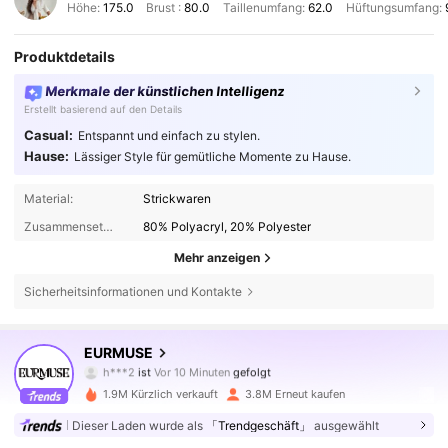
Höhe:
175.0
Brust :
80.0
Taillenumfang:
62.0
Hüftungsumfang:
Produktdetails
Merkmale der künstlichen Intelligenz
Erstellt basierend auf den Details
Casual:
Entspannt und einfach zu stylen.
Hause:
Lässiger Style für gemütliche Momente zu Hause.
Material:
Strickwaren
Zusammensetzung:
80% Polyacryl, 20% Polyester
Mehr anzeigen
Sicherheitsinformationen und Kontakte
355K Follower
4,75
EURMUSE
3***1
ist am Durchsuchen
355K Follower
4,75
1.9M Kürzlich verkauft
3.8M Erneut kaufen
Dieser Laden wurde als
「Trendgeschäft」
ausgewählt