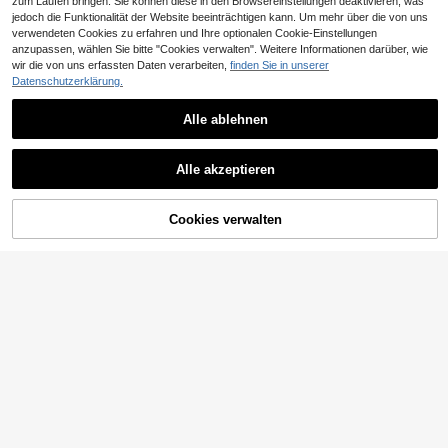
zum Laufen bringen. Sie können diese in den Browsereinstellungen deaktivieren, was
jedoch die Funktionalität der Website beeinträchtigen kann. Um mehr über die von uns
verwendeten Cookies zu erfahren und Ihre optionalen Cookie-Einstellungen
anzupassen, wählen Sie bitte "Cookies verwalten". Weitere Informationen darüber, wie
wir die von uns erfassten Daten verarbeiten,
finden Sie in unserer
Datenschutzerklärung.
21
Alle ablehnen
EURMUSE
EURMUSE Strickjack
EURMUSE
EU Warehouse
e Mit Einfarbigen Knöpfen
28
Alle akzeptieren
EURMUSE Gestreifter
EU Warehouse
,41€
Knopf-V-Ausschnitt Strickjacke | L
8
,06€
-60%
20,49€
ässig geschnittenes, nautisch inspir
iertes Strickoberteil
ZUM WARENKORB
Cookies verwalten
JETZT EINKAUFEN
HINZUFÜGEN