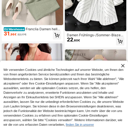
Franclia Damen hellgr
EU Warehouse
31
üner dünner Anzug-Set, neuer Stil g
,96€
32,17€
Damen Frühlings-/Sommer-Blazer
estreifter Manschette Einreiher mod
22
mit Nadelstreifen, Ein-Knopf-Versc
,60€
ischer vielseitiger Anzug mit 7/8 Ho
hluss, Dreiviertel-Ärmeln, lässig, We
se
iß, Herbst
Wir verwenden Cookies und ähnliche Technologien auf unserer Website, um Ihnen den
von Ihnen angeforderten Service bereitzustellen und Ihnen das bestmögliche
Webseitenerlebnis zu bieten. Sie können jederzeit nach Ihrer Wahl "Alle ablehnen", "Alle
akzeptieren" oder Ihre Cookie-Einstellungen anpassen. Wenn Sie "Alle akzeptieren"
auswählen, werden wir alle optionalen Cookies setzen, die uns helfen, den
Datenverkehr zu analysieren, erweiterte Funktionen anzubieten und Inhalte und
Anzeigen an Ihr Einkaufserlebnis bei SHEIN anzupassen. Wenn Sie "Alle ablehnen"
Ähnliche vorrätige Artikel anzeigen
Alle ansehen
auswählen, lassen Sie nur die unbedingt erforderlichen Cookies zu, die unsere Website
zum Laufen bringen. Sie können diese in den Browsereinstellungen deaktivieren, was
jedoch die Funktionalität der Website beeinträchtigen kann. Um mehr über die von uns
verwendeten Cookies zu erfahren und Ihre optionalen Cookie-Einstellungen
anzupassen, wählen Sie bitte "Cookies verwalten". Weitere Informationen darüber, wie
wir die von uns erfassten Daten verarbeiten,
finden Sie in unserer