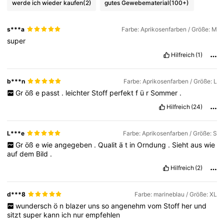
werde ich wieder kaufen
(2)
gutes Gewebematerial
(100+)
s***a
Farbe: Aprikosenfarben / Größe: M
super
Hilfreich
(1)
b***n
Farbe: Aprikosenfarben / Größe: L
Gr
öß
e
passt
.
leichter
Stoff
perfekt
f
ü
r
Sommer
.
Hilfreich
(24)
L***e
Farbe: Aprikosenfarben / Größe: S
Gr
öß
e
wie
angegeben
.
Qualit
ä
t
in
Orndung
.
Sieht
aus
wie
auf
dem
Bild
.
Hilfreich
(2)
d***8
Farbe: marineblau / Größe: XL
wundersch
ö
n
blazer
uns
so
angenehm
vom
Stoff
her
und
sitzt
super
kann
ich
nur
empfehlen