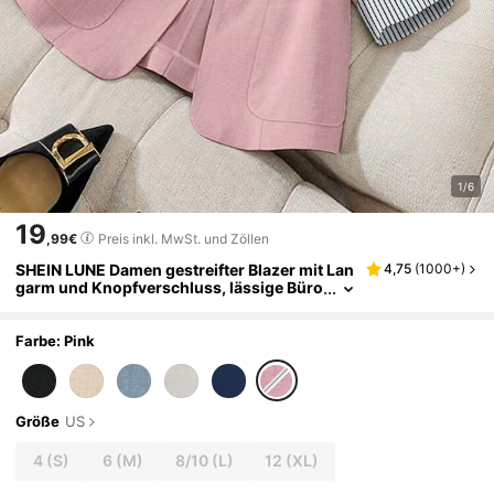
1/6
19
,99€
Preis inkl. MwSt. und Zöllen
SHEIN LUNE Damen gestreifter Blazer mit Lan
4,75
(
1000+
)
garm und Knopfverschluss, lässige Büro
kleidung für Herbst/Winter
Farbe: Pink
Größe
US
4
(S)
6
(M)
8/10
(L)
12
(XL)