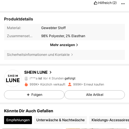
Hilfreich
(2)
Produktdetails
Material:
Gewebter Stoff
Zusammensetzung:
98% Polyester, 2% Elasthan
Mehr anzeigen
Sicherheitsinformationen und Kontakte
1M Follower
4,85
SHEIN LUNE
i***a
ist
Vor 4 Stunden
gefolgt
b***0
ist am Durchsuchen
999K+ Kürzlich verkauft
999K+ Erneut kaufen
1M Follower
4,85
Folgen
Alle Artikel
1M Follower
4,85
Könnte Dir Auch Gefallen
Empfehlungen
Unterwäsche & Nachtwäsche
Kleidungs-Accessoire
1M Follower
4,85