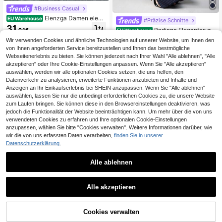
#Business Casual
Elenzga Damen elega
EU Warehouse
#Präzise Schnitte
nter und modischer Pendelanzug fü
31
Radiana Elegantes ge
,04€
EU Warehouse
r den Alltag mit ärmellosem V-Aussc
streiftes 2-teiliges Damen-Set, Slim
hnitt, Taille-Bindedetail am Rücken
23
Wir verwenden Cookies und ähnliche Technologien auf unserer Website, um Ihnen den
,99€
Fit Blazer kombiniert mit ausgestellt
und geraden Beinschnitten, Einfarbi
von Ihnen angeforderten Service bereitzustellen und Ihnen das bestmögliche
en Hosen, Marineblau und Weiß, He
g
Webseitenerlebnis zu bieten. Sie können jederzeit nach Ihrer Wahl "Alle ablehnen", "Alle
rbst, Business Casual, Büro, Pendel
akzeptieren" oder Ihre Cookie-Einstellungen anpassen. Wenn Sie "Alle akzeptieren"
n, Party, formelle Anlässe
auswählen, werden wir alle optionalen Cookies setzen, die uns helfen, den
Datenverkehr zu analysieren, erweiterte Funktionen anzubieten und Inhalte und
Anzeigen an Ihr Einkaufserlebnis bei SHEIN anzupassen. Wenn Sie "Alle ablehnen"
auswählen, lassen Sie nur die unbedingt erforderlichen Cookies zu, die unsere Website
zum Laufen bringen. Sie können diese in den Browsereinstellungen deaktivieren, was
jedoch die Funktionalität der Website beeinträchtigen kann. Um mehr über die von uns
verwendeten Cookies zu erfahren und Ihre optionalen Cookie-Einstellungen
anzupassen, wählen Sie bitte "Cookies verwalten". Weitere Informationen darüber, wie
wir die von uns erfassten Daten verarbeiten,
finden Sie in unserer
Datenschutzerklärung.
Alle ablehnen
1
1
Alle akzeptieren
Franclia Modischer minimalisti
NEW
scher Pendler-Anzug mit trägerlose
29
Franclia Damen hellgr
,49€
EU Warehouse
n langen Hosen
üner dünner Anzug-Set, neuer Stil g
Cookies verwalten
31
,96€
32,17€
estreifter Manschette Einreiher mod