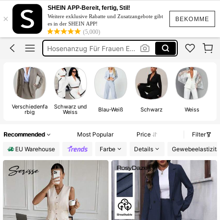
Anzug Set Damen
SHEIN APP-Bereit, fertig, Stil!
×
Weitere exklusive Rabatte und Zusatzangebote gibt
Zwei Teiler Damen
BEKOMME
es in der SHEIN APP!
(5,000)
Hosenanzug Für Frauen Elegant
Zweiteiler
Blazer Damen
Anzug Set Damen
Verschiedenfa
Schwarz und
Blau-Weiß
Schwarz
Weiss
rbig
Weiss
Recommended
Most Popular
Price
Filter
EU Warehouse
Farbe
Details
Gewebeelastizitä