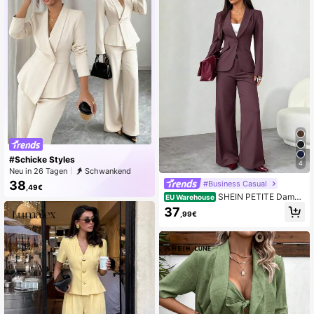
#Schicke Styles
4
Neu in 26 Tagen
Schwankend
38
#Business Casual
,49€
SHEIN PETITE Damen
EU Warehouse
anzug in Burgunderrot, geeignet für
37
,99€
den Arbeitsweg im Herbst und Wint
er. Schwarze Ein-Knopf-Anzugjack
e + Anzughose, Büro-Outfit-Set für
zierliche Frauen