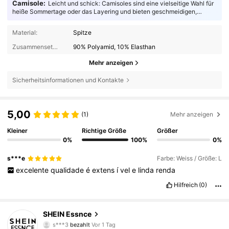
Camisole:
Leicht und schick: Camisoles sind eine vielseitige Wahl für
heiße Sommertage oder das Layering und bieten geschmeidigen,
atmungsaktiven Komfort für modebewusste Trendsetter.
Material:
Spitze
Zusammensetzung:
90% Polyamid, 10% Elasthan
Mehr anzeigen
Sicherheitsinformationen und Kontakte
5,00
(1)
Mehr anzeigen
Kleiner
Richtige Größe
Größer
0%
100%
0%
s***e
Farbe: Weiss / Größe: L
excelente
qualidade
é
extens
í
vel
e
linda
renda
Hilfreich
(0)
SHEIN Essnce
901K Follower
4,85
s***3
bezahlt
Vor 1 Tag