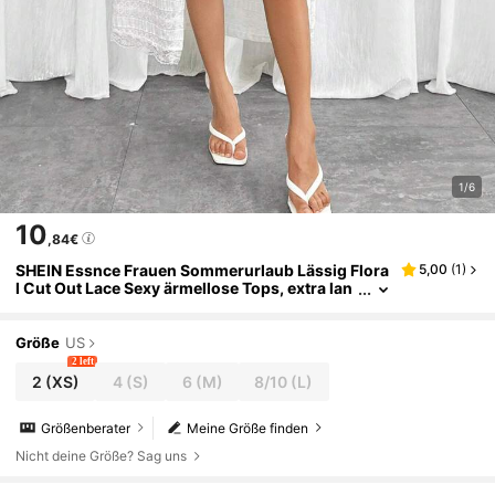
1/6
10
,84€
SHEIN Essnce Frauen Sommerurlaub Lässig Flora
5,00
(
1
)
l Cut Out Lace Sexy ärmellose Tops, extra lan
g für Strand und Outdoor-Aktivitäten mit Son
nenschutz
Größe
US
2 left
2
(XS)
4
(S)
6
(M)
8/10
(L)
Größenberater
Meine Größe finden
Nicht deine Größe? Sag uns