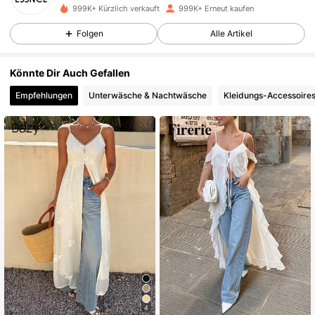
s***3
ist
Vor 3 Stunden
gefolgt
999K+ Kürzlich verkauft
999K+ Erneut kaufen
901K Follower
4,85
Folgen
Alle Artikel
Könnte Dir Auch Gefallen
901K Follower
4,85
Empfehlungen
Unterwäsche & Nachtwäsche
Kleidungs-Accessoire
901K Follower
4,85
901K Follower
4,85
901K Follower
4,85
901K Follower
4,85
901K Follower
4,85
4