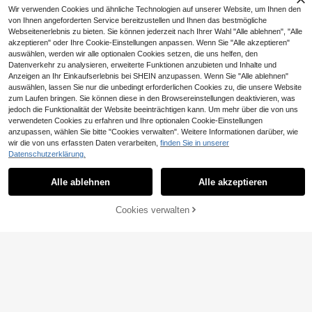
Wir verwenden Cookies und ähnliche Technologien auf unserer Website, um Ihnen den
von Ihnen angeforderten Service bereitzustellen und Ihnen das bestmögliche
Webseitenerlebnis zu bieten. Sie können jederzeit nach Ihrer Wahl "Alle ablehnen", "Alle
akzeptieren" oder Ihre Cookie-Einstellungen anpassen. Wenn Sie "Alle akzeptieren"
auswählen, werden wir alle optionalen Cookies setzen, die uns helfen, den
Datenverkehr zu analysieren, erweiterte Funktionen anzubieten und Inhalte und
Anzeigen an Ihr Einkaufserlebnis bei SHEIN anzupassen. Wenn Sie "Alle ablehnen"
auswählen, lassen Sie nur die unbedingt erforderlichen Cookies zu, die unsere Website
zum Laufen bringen. Sie können diese in den Browsereinstellungen deaktivieren, was
jedoch die Funktionalität der Website beeinträchtigen kann. Um mehr über die von uns
verwendeten Cookies zu erfahren und Ihre optionalen Cookie-Einstellungen
anzupassen, wählen Sie bitte "Cookies verwalten". Weitere Informationen darüber, wie
wir die von uns erfassten Daten verarbeiten,
finden Sie in unserer
18
AiiRZ
Datenschutzerklärung.
Selianne Damen weiß
AiiRZ Boho Spitzen-Patchwork Rüs
EU Warehouse
13
38
es Sommer elegantes Urlaubs- und
chen Cami Top V-Ausschnitt Bindu
,36€
,06€
Alle ablehnen
Alle akzeptieren
Ferien-Camisole-Top mit Spitzenbe
ng vorne fließend Maxi Länge Spag
satz und asymmetrischem Saum
hettiträger Sommer Festival Top
Cookies verwalten
ZUM WARENKORB HINZUFÜGEN