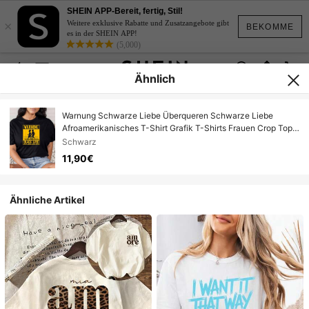
SHEIN APP-Bereit, fertig, Stil!
×
Weitere exklusive Rabatte und Zusatzangebote gibt
BEKOMME
es in der SHEIN APP!
(5,000)
Ähnlich
Warnung Schwarze Liebe Überqueren Schwarze Liebe
Afroamerikanisches T-Shirt Grafik T-Shirts Frauen Crop Tops
Sommer Outfits für Frauen Sommer Tops T-Shirt
Schwarz
11,90€
Ähnliche Artikel