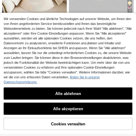
n Ärmeln, einfarbig, für Sommer, Läs
ässig bequemes Langarm Rundhals
13
16
sig, Urlaub, College, Strand und Bür
,85€
-1%
13,99€
,33€
Knopfhemd, geeignet für Frühling/H
o
7
erbst Schwarz
Wir verwenden Cookies und ähnliche Technologien auf unserer Website, um Ihnen den
Sweetra
von Ihnen angeforderten Service bereitzustellen und Ihnen das bestmögliche
Sweetra Damen Som
EU Warehouse
Webseitenerlebnis zu bieten. Sie können jederzeit nach Ihrer Wahl "Alle ablehnen", "Alle
merurlaubs-Stil asymmetrisches O
#1 Bestseller
in Gelb Basic-T-Shirts
#Arbeitsoberteile
akzeptieren" oder Ihre Cookie-Einstellungen anpassen. Wenn Sie "Alle akzeptieren"
ne-Shoulder gestreiftes asymmetri
10
Elenzga Damen elega
EU Warehouse
sch geschnittenes transparentes R
auswählen, werden wir alle optionalen Cookies setzen, die uns helfen, den
,88€
-1%
10,99€
ntes einfarbiges elegantes Rundhal
ücken Tanktop T-Shirt
#4 Bestseller
in Bescheidener Chic Damen Oberteile, Blusen & T-S
Datenverkehr zu analysieren, erweiterte Funktionen anzubieten und Inhalte und
s Party Taillenshirt, Sommer
Anzeigen an Ihr Einkaufserlebnis bei SHEIN anzupassen. Wenn Sie "Alle ablehnen"
11
,38€
11,49€
auswählen, lassen Sie nur die unbedingt erforderlichen Cookies zu, die unsere Website
zum Laufen bringen. Sie können diese in den Browsereinstellungen deaktivieren, was
jedoch die Funktionalität der Website beeinträchtigen kann. Um mehr über die von uns
verwendeten Cookies zu erfahren und Ihre optionalen Cookie-Einstellungen
Ähnliche vorrätige Artikel anzeigen
Alle ansehen
anzupassen, wählen Sie bitte "Cookies verwalten". Weitere Informationen darüber, wie
wir die von uns erfassten Daten verarbeiten,
finden Sie in unserer
Datenschutzerklärung.
Alle ablehnen
21
3er/Set Damen Küste
EU Warehouse
Qadelle
Alle akzeptieren
nstil Meeresleben Muster lockeres
15
Qadelle Gestreiftes 2-
Sorry, dieses Produkt ist ausverkauft.
EU Warehouse
,34€
15,49€
T-Shirt Set, 100% reine Baumwolle
in-1-Hemd Urlaubsoutfits für Fraue
14
Rundhals T-Shirt, Strand Y2K Stil L
,35€
n
ässig, Urlaubskern Sommer
Cookies verwalten
AUSVERKAUFT
Muchica