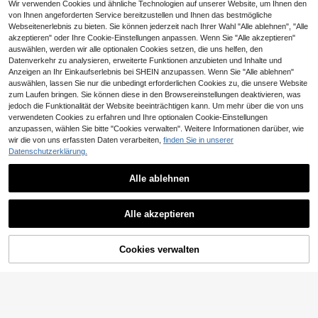
Wir verwenden Cookies und ähnliche Technologien auf unserer Website, um Ihnen den
von Ihnen angeforderten Service bereitzustellen und Ihnen das bestmögliche
Webseitenerlebnis zu bieten. Sie können jederzeit nach Ihrer Wahl "Alle ablehnen", "Alle
akzeptieren" oder Ihre Cookie-Einstellungen anpassen. Wenn Sie "Alle akzeptieren"
10
auswählen, werden wir alle optionalen Cookies setzen, die uns helfen, den
Vintage-T-Shirt im 90er-Jahre-Stil
Sweetra
Datenverkehr zu analysieren, erweiterte Funktionen anzubieten und Inhalte und
mit lustigem Puppengesicht-Meme,
9
Anzeigen an Ihr Einkaufserlebnis bei SHEIN anzupassen. Wenn Sie "Alle ablehnen"
Sweetra Neuer Frühli
EU Warehouse
,00€
Used-Look und aus verschiedenen
ng/Sommer Damen Modischer High
auswählen, lassen Sie nur die unbedingt erforderlichen Cookies zu, die unsere Website
8
Stoffen. Sommertops.
,49€
Street Chic Asymmetrischer Schult
zum Laufen bringen. Sie können diese in den Browsereinstellungen deaktivieren, was
er Slim Fit Sportlich Vielseitig Bequ
jedoch die Funktionalität der Website beeinträchtigen kann. Um mehr über die von uns
emes Casual T-Shirt
verwendeten Cookies zu erfahren und Ihre optionalen Cookie-Einstellungen
Ähnliche vorrätige Artikel anzeigen
Alle ansehen
anzupassen, wählen Sie bitte "Cookies verwalten". Weitere Informationen darüber, wie
wir die von uns erfassten Daten verarbeiten,
finden Sie in unserer
Datenschutzerklärung.
26
Alle ablehnen
7
GLAMSKIN
FLEXCHIC Elastisches, transparent
GLAMSKIN Damen Sommer/Herbst
Alle akzeptieren
es Langarm-Lässig-Top mit Rundha
Basic gestreiftes Kontrastsaum V-A
8
8
Sorry, dieses Produkt ist ausverkauft.
,90€
,99€
lsausschnitt, Frühling Schwarz
usschnitt Langarm Top, Schulanfan
g/Ausflug/Streetwear Lässig
Cookies verwalten
AUSVERKAUFT
14
18
NOIRLYN
NOIRLYN Damen Y2K Herbst Lässi
SHEIN Frenchy Rund
EU Warehouse