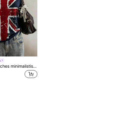
a
Lalippa Modisches minimalistisches Damen T-Shirt mit britischer Flagge Muster, Rundhalsausschnitt, Kurzarm, Geschenk für Freunde