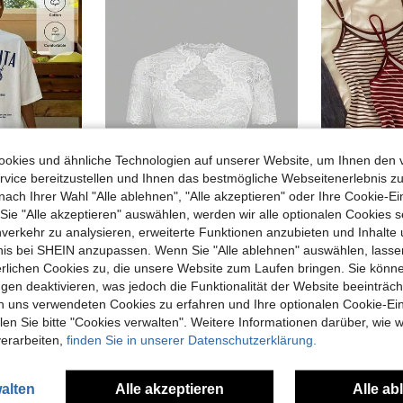
okies und ähnliche Technologien auf unserer Website, um Ihnen den 
vice bereitzustellen und Ihnen das bestmögliche Webseitenerlebnis zu
nach Ihrer Wahl "Alle ablehnen", "Alle akzeptieren" oder Ihre Cookie-Ei
e "Alle akzeptieren" auswählen, werden wir alle optionalen Cookies s
nverkehr zu analysieren, erweiterte Funktionen anzubieten und Inhalte
SHEIN Frenchy Damen Blumen-Spitze Cut-Out Kurzarm Crop Top, elegante weiße Sommer-Bluse mit transparentem Crop, Damen Sweetheart-Ausschnitt gerafftes Abendessen-Top
EU Warehouse
bnis bei SHEIN anzupassen. Wenn Sie "Alle ablehnen" auswählen, lassen
glichen Weg zur Arbeit, Dates, Treffen, Herbst/Winter/Sommer, Weihnachten, Neujahr, Thanksgiving, Partys, Hochzeiten, Strand, Abschluss, Mode, elegant, lässig, Ausflüge, Dates, Reservierungen, Pendeln, glänzend, Valentinstag, elegant, Urlaub, lässig, Y2K, Ausflüge, Abschluss und andere Anlässe
8,41€
11,65€
11,9
erlichen Cookies zu, die unsere Website zum Laufen bringen. Sie könne
in Baumwolle Frauen T-Shirts
gen deaktivieren, was jedoch die Funktionalität der Website beeinträc
n uns verwendeten Cookies zu erfahren und Ihre optionalen Cookie-Ei
n Sie bitte "Cookies verwalten". Weitere Informationen darüber, wie w
verarbeiten,
finden Sie in unserer Datenschutzerklärung.
alten
Alle akzeptieren
Alle ab