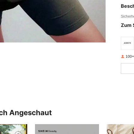
Besc
Sicherh
Zum 
100+
uch Angeschaut