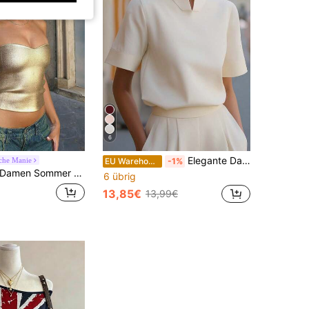
6
Elegante Damen-Bluse im chinesischen Stil mit Stehkragen und kurzen Ärmeln, einfarbig, für Sommer, Lässig, Urlaub, College, Strand und Büro
sche Manie
EU Warehouse
-1%
men Sommer eng anliegendes Stretch Gold PU beschichtetes modisches metallisches Bandeau Top, geeignet für Nachtclub, Party, Alltag, Musikfestival und Konzert, Y2K
6 übrig
13,85€
13,99€