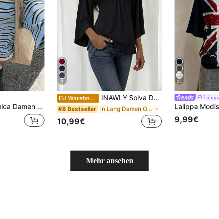
4
25
INAWLY Solva Damen Einfarbiges sexy gerafftes Langarm-Top, Freizeitkleidung
Lalipp
EU Warehouse
tes, locker sitzendes Kurzarm T-Shirt, Neuankömmling für den Sommer
in Lang Damen Oberteile
#8 Bestseller
9,99€
10,99€
Mehr ansehen