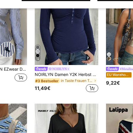
14
e Stickerei-Dekor gestreifte Slim Fit Langarmbluse
NOIRLYN
#Metalli
NOIRLYN Damen Y2K Herbst Lässig Sexy einfarbiges Spitzen-Kontrast Slim Fit Langarm V-Ausschnitt Top, geeignet für den täglichen Arbeitsweg
Da
EU Warehouse
in Taste Frauen T-Shirts
#3 Bestseller
9,22€
11,49€