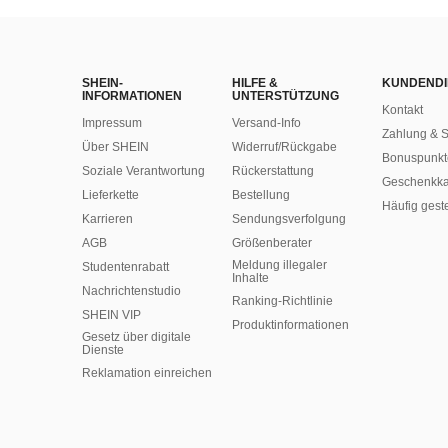
SHEIN-
HILFE &
KUNDENDI
INFORMATIONEN
UNTERSTÜTZUNG
Kontakt
Impressum
Versand-Info
Zahlung & S
Über SHEIN
Widerruf/Rückgabe
Bonuspunkt
Soziale Verantwortung
Rückerstattung
Geschenkka
Lieferkette
Bestellung
Häufig gest
Karrieren
Sendungsverfolgung
AGB
Größenberater
Meldung illegaler
Studentenrabatt
Inhalte
Nachrichtenstudio
Ranking-Richtlinie
SHEIN VIP
​Produktinformationen
Gesetz über digitale
Dienste
Reklamation einreichen