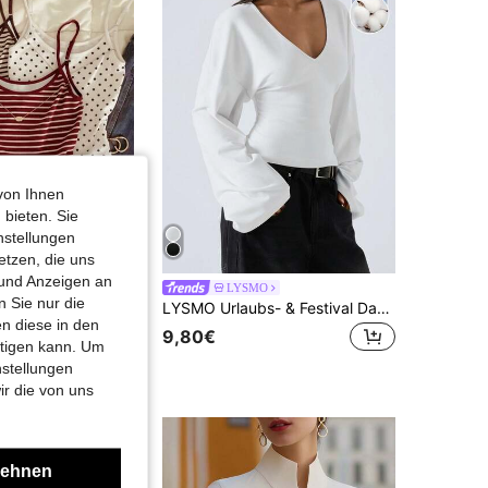
von Ihnen
 bieten. Sie
nstellungen
etzen, die uns
 und Anzeigen an
IslaSuriya Damen Casual Bodycon Camisole Top mit rundem Ausschnitt und Allover-Muster, Sommer
LYSMO
-2%
 Sie nur die
LYSMO Urlaubs- & Festival Damen 95% Baumwolle Weißes Tiefer V-Ausschnitt Glockenärmel Hemd - Bequemer minimalistischer Frühlings Eleganter Lässig Top für Pendeln, Urlaubsveranstaltungen, Abschluss, Date, Party & Hochzeitsgast
9€
n diese in den
9,80€
htigen kann. Um
nstellungen
ir die von uns
lehnen