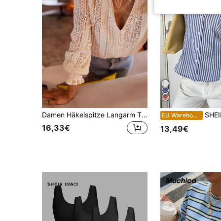
Damen Häkelspitze Langarm Tiefer V-Ausschnitt Bluse, halbtransparente Polyester Top normaler Länge
SHEIN EZwear Damen neu
EU Warehouse
16,33€
13,49€