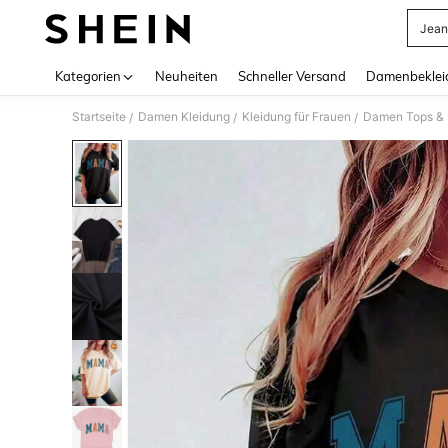
Jean
Use up 
Kategorien
Neuheiten
Schneller Versand
Damenbeklei
Startseite
Damen Kleidung
Kleidung für Frauen
Damen Tops & B
/
/
/