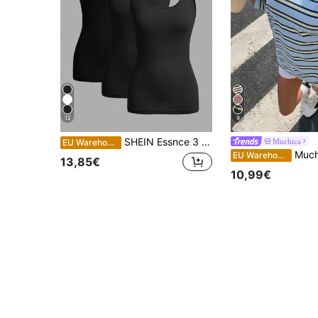
12
9
SHEIN Essnce 3 Stück lässige einfarbige schwarze Trägershirts, slim fit, geeignet für Sommerausflüge und Strandlayering
Muchica
EU Warehouse
Muchica Damen blaues gestreif
EU Warehouse
13,85€
10,99€