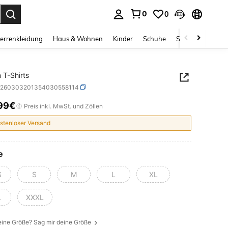
0
0
ess Enter to select.
errenkleidung
Haus & Wohnen
Kinder
Schuhe
Schmuck & Acces
T-Shirts
z260303201354030558114
99€
ICE AND AVAILABILITY
Preis inkl. MwSt. und Zöllen
stenloser Versand
e
S
S
M
L
XL
L
XXXL
eine Größe? Sag mir deine Größe