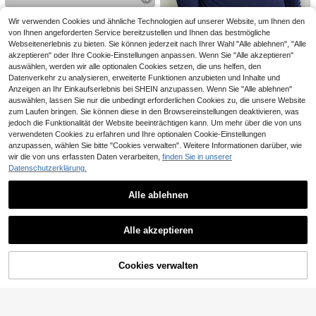
Sweetra
Wir verwenden Cookies und ähnliche Technologien auf unserer Website, um Ihnen den
Sweetra Neuer Frühli
EU Warehouse
von Ihnen angeforderten Service bereitzustellen und Ihnen das bestmögliche
8
ng/Sommer Damen Modischer High
Webseitenerlebnis zu bieten. Sie können jederzeit nach Ihrer Wahl "Alle ablehnen", "Alle
,49€
Street Chic Asymmetrischer Schult
14
akzeptieren" oder Ihre Cookie-Einstellungen anpassen. Wenn Sie "Alle akzeptieren"
er Slim Fit Sportlich Vielseitig Bequ
auswählen, werden wir alle optionalen Cookies setzen, die uns helfen, den
emes Casual T-Shirt
NOIRLYN
Datenverkehr zu analysieren, erweiterte Funktionen anzubieten und Inhalte und
NOIRLYN Damen Y2K Herbst Lässi
Anzeigen an Ihr Einkaufserlebnis bei SHEIN anzupassen. Wenn Sie "Alle ablehnen"
g Sexy einfarbiges Spitzen-Kontras
#3 Bestseller
in Taste Frauen T-Shirts
auswählen, lassen Sie nur die unbedingt erforderlichen Cookies zu, die unsere Website
t Slim Fit Langarm V-Ausschnitt To
11
zum Laufen bringen. Sie können diese in den Browsereinstellungen deaktivieren, was
,49€
p, geeignet für den täglichen Arbeit
jedoch die Funktionalität der Website beeinträchtigen kann. Um mehr über die von uns
sweg
verwendeten Cookies zu erfahren und Ihre optionalen Cookie-Einstellungen
16
Ähnliche vorrätige Artikel anzeigen
Alle ansehen
anzupassen, wählen Sie bitte "Cookies verwalten". Weitere Informationen darüber, wie
SHEIN LUNE Damen e
wir die von uns erfassten Daten verarbeiten,
finden Sie in unserer
EU Warehouse
8
infarbiges V-Ausschnitt Einreiher Lä
Datenschutzerklärung.
,41€
ssig Hemd, geeignet für den Somme
r
Alle ablehnen
8
EMERY ROSE Damen
EU Warehouse
Alle akzeptieren
12
Einfarbige Rüschendetail Lässig Blu
,37€
Sorry, dieses Produkt ist ausverkauft.
se mit Kurzarm, Alltagskleidung
18
Cookies verwalten
AUSVERKAUFT
SHEIN Frenchy Rund
EU Warehouse
hals T-Shirt mit Lochstickerei, Rüsc
#4 Bestseller
in Lose Basic-T-Shirts
henkante und Spitzeneinfassung
9
,49€
-4%
9,89€