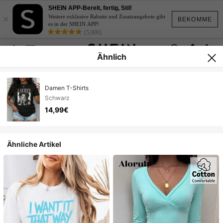
SHEIN APP-Bereit, fertig, Stil!
×
Weitere exklusive Rabatte und Zusatzangebote gibt
BEKOMME
es in der SHEIN APP!
(5,000)
Ähnlich
Damen T-Shirts
Schwarz
14,99€
Ähnliche Artikel