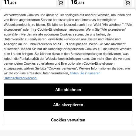
11
16
,49€
,33€
Pendeln, angenehmer Stoff, Frühlin
e Polyester Top normaler Länge
g/Sommer
Wir verwenden Cookies und ähnliche Technologien auf unserer Website, um Ihnen den
von Ihnen angeforderten Service bereitzustellen und Ihnen das bestmögliche
Webseitenerlebnis zu bieten. Sie können jederzeit nach Ihrer Wahl "Alle ablehnen", "Alle
akzeptieren" oder Ihre Cookie-Einstellungen anpassen. Wenn Sie "Alle akzeptieren"
auswählen, werden wir alle optionalen Cookies setzen, die uns helfen, den
Datenverkehr zu analysieren, erweiterte Funktionen anzubieten und Inhalte und
Anzeigen an Ihr Einkaufserlebnis bei SHEIN anzupassen. Wenn Sie "Alle ablehnen"
auswählen, lassen Sie nur die unbedingt erforderlichen Cookies zu, die unsere Website
zum Laufen bringen. Sie können diese in den Browsereinstellungen deaktivieren, was
jedoch die Funktionalität der Website beeinträchtigen kann. Um mehr über die von uns
verwendeten Cookies zu erfahren und Ihre optionalen Cookie-Einstellungen
anzupassen, wählen Sie bitte "Cookies verwalten". Weitere Informationen darüber, wie
wir die von uns erfassten Daten verarbeiten,
finden Sie in unserer
Datenschutzerklärung.
7
Alle ablehnen
0,05€ sparen
18
SHEIN EZwear 4 Stüc
Gestreiftes Kontrast-Rippshirt mit L
EU Warehouse
Alle akzeptieren
ke 95% Baumwolle Casual einfarbig
angarm für Frauen, Lässig & Home
24
10
,49€
,77€
10,82€
es Rundhals Kurzarm T-Shirt, geeig
wear Frühling
net für Frühling/Sommer, Ausflüge,
Strandurlaub, Zuhause, schick
Cookies verwalten
ZUM WARENKORB HINZUFÜGEN