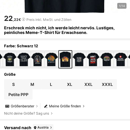
1/14
22
,22€
Preis inkl. MwSt. und Zöllen
Erschreck mich nicht, ich werde leicht nervös. Lustiges,
peinliches Meme-T-Shirt für Erwachsene.
Farbe: Schwarz 12
Größe
S
M
L
XL
XXL
XXXL
Petite PPP
Größenberater
Meine Größe finden
Nicht deine Größe? Sag uns
Versand nach
Austria