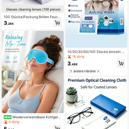
100 Stücke/Packung Brillen Feucht
tücher, Bildschirm Reinigungsfeucht
3
,28€
tücher, Spezial-Reinigungsfeuchttü
cher, Einweg Anti-Beschlag Tücher,
Linsenreinigungstuch (Einheitsgröß
e)
10/20/30/50/100 Stücke einzeln v
erpackte Anti-Beschlag-Linsenwis
18 übrig
cher, vorgefeuchteter Reiniger für t
3
ägliche Brillen, Handy, Monitore un
,48€
d Kameralinsen
1
andere Händler
Wiederverwendbare Kühlgel-
NEW
Augenmaske - Kalt- & Warm-Entsp
4 übrig
annung, Eiskompressen-Augenmas
5