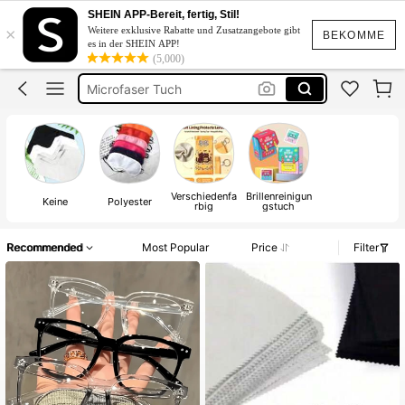
SHEIN APP-Bereit, fertig, Stil!
Brillenputztücher
×
Weitere exklusive Rabatte und Zusatzangebote gibt
BEKOMME
Brillen Tuch
es in der SHEIN APP!
(5,000)
Microfaser Tuch
Brillenputztuch Microfaser
Brillentücher
Brillenputztücher
Verschiedenfa
Brillenreinigun
Keine
Polyester
rbig
gstuch
Recommended
Most Popular
Price
Filter