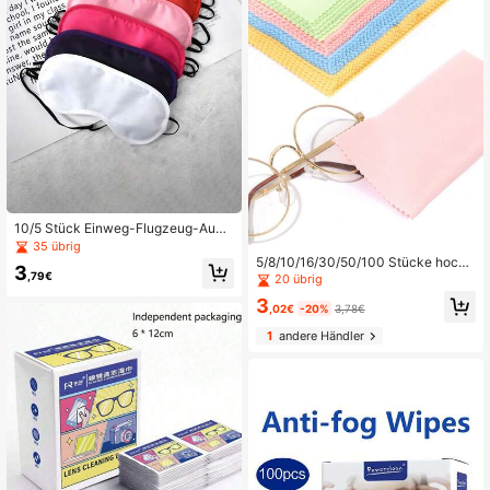
10/5 Stück Einweg-Flugzeug-Auge
nmasken, elastisches Polyester, Uni
35 übrig
sex für alle Jahreszeiten, für Büro, S
5/8/10/16/30/50/100 Stücke hoch
3
tudenten, Nickerchen, Gaming, lind
,79€
wertige Mikrofaser Brillenputztuch,
20 übrig
ert Augenermüdung, verschiedene
wiederverwendbares Brillenputztuc
3
Farben
h, Brillenputztuch, Uhrenputztuch
,02€
-20%
3,78€
1
andere Händler