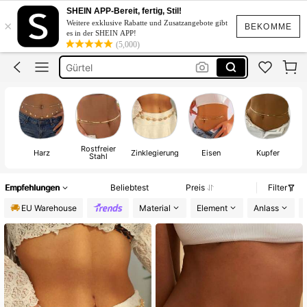
Bauchkette
SHEIN APP-Bereit, fertig, Stil!
×
Weitere exklusive Rabatte und Zusatzangebote gibt
Bauchkette Gold
BEKOMME
es in der SHEIN APP!
(5,000)
Gürtel
Schmuck
Gürtel Gold
Bauchkette
Rostfreier
Harz
Zinklegierung
Eisen
Kupfer
Stahl
Empfehlungen
Beliebtest
Preis
Filter
EU Warehouse
Material
Element
Anlass