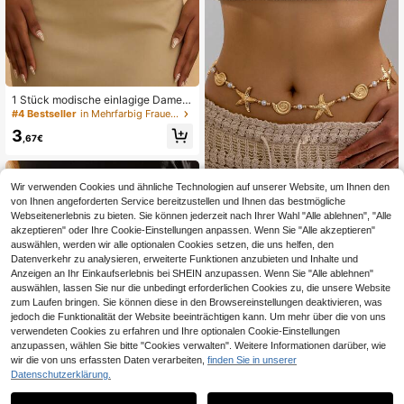
1 Stück modische einlagige Damen
-Taillenkette mit Perlen, Metall-Bod
#4 Bestseller
in Mehrfarbig Frauen Taille Kette
ychain, Bauchkette, Taillenzubehör,
3
Körperschmuck für Sommer, Strand
,67€
und Urlaub
Wir verwenden Cookies und ähnliche Technologien auf unserer Website, um Ihnen den
von Ihnen angeforderten Service bereitzustellen und Ihnen das bestmögliche
Webseitenerlebnis zu bieten. Sie können jederzeit nach Ihrer Wahl "Alle ablehnen", "Alle
akzeptieren" oder Ihre Cookie-Einstellungen anpassen. Wenn Sie "Alle akzeptieren"
1 Stück modische Ozean-Themen
auswählen, werden wir alle optionalen Cookies setzen, die uns helfen, den
Seestern & Muschel Kunstperlen Ta
5
,88€
5,93€
Datenverkehr zu analysieren, erweiterte Funktionen anzubieten und Inhalte und
illenkette, geeignet als Urlaubsoutfi
Anzeigen an Ihr Einkaufserlebnis bei SHEIN anzupassen. Wenn Sie "Alle ablehnen"
t Accessoire
auswählen, lassen Sie nur die unbedingt erforderlichen Cookies zu, die unsere Website
zum Laufen bringen. Sie können diese in den Browsereinstellungen deaktivieren, was
jedoch die Funktionalität der Website beeinträchtigen kann. Um mehr über die von uns
verwendeten Cookies zu erfahren und Ihre optionalen Cookie-Einstellungen
anzupassen, wählen Sie bitte "Cookies verwalten". Weitere Informationen darüber, wie
wir die von uns erfassten Daten verarbeiten,
finden Sie in unserer
Datenschutzerklärung.
1
1