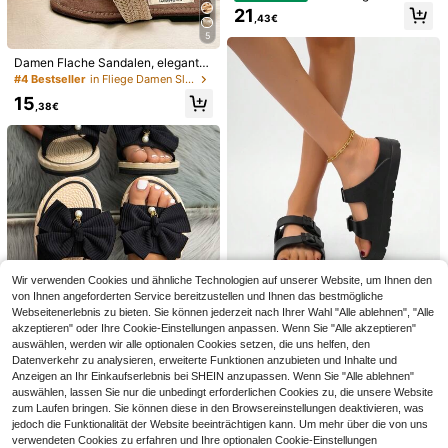
pper mit Glitzer für Frauen - Memor
21
,43€
y-Schaum-Polsterung, rutschfeste
Hausschuhe, modische lässige Out
5
door-/Innen-Slides, Strandoutfits
Damen Flache Sandalen, elegante
quadratische Zehen geflochtene H
#4 Bestseller
in Fliege Damen Slipper
ausschuhe, Strand Flache Schuhe,
15
Wochenend-Urlaubs-Hausschuhe f
,38€
ür Frauen, modische flache Haussc
4
huhe, Sommer-Hausschuhe
Frische Milch Weiß Doppelschnalle
Dicke Sohle Sandalen für Frauen, S
30 übrig
7
ommer Outdoor Tragen Höhenverst
24
ärkende Plateau Keilsandalen, Läss
,83€
Vielseitige Mode-Sandalen mit dick
ige Strandsandalen
er Sohle für Frühling/Sommer, leise
#2 Bestseller
in Rosa Damen Slipper
verschleißfeste Sohle, leicht und be
9
quem für langes Tragen ohne Fußer
,77€
müdung, Unisex, unverzichtbar für
Zuhause, Hotel, Wohnung, Büro, Ou
tdoor-Wandern
Wir verwenden Cookies und ähnliche Technologien auf unserer Website, um Ihnen den
von Ihnen angeforderten Service bereitzustellen und Ihnen das bestmögliche
Webseitenerlebnis zu bieten. Sie können jederzeit nach Ihrer Wahl "Alle ablehnen", "Alle
akzeptieren" oder Ihre Cookie-Einstellungen anpassen. Wenn Sie "Alle akzeptieren"
Neue Modische Eva-plateau-haus
auswählen, werden wir alle optionalen Cookies setzen, die uns helfen, den
schuhe, Lässige Und Bequeme Out
15
,54€
Datenverkehr zu analysieren, erweiterte Funktionen anzubieten und Inhalte und
door-strandsandalen Für Damen Mi
t Verstellbaren Schnallen, Leicht U
Anzeigen an Ihr Einkaufserlebnis bei SHEIN anzupassen. Wenn Sie "Alle ablehnen"
nd Rutschfest
auswählen, lassen Sie nur die unbedingt erforderlichen Cookies zu, die unsere Website
5
zum Laufen bringen. Sie können diese in den Browsereinstellungen deaktivieren, was
Damen Frühling/Som
EU Warehouse
jedoch die Funktionalität der Website beeinträchtigen kann. Um mehr über die von uns
mer 2026 Neue Mode Elegante leic
11
verwendeten Cookies zu erfahren und Ihre optionalen Cookie-Einstellungen
,28€