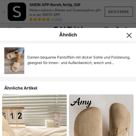
SHEIN APP-Bereit, fertig, Stil!
×
Weitere exklusive Rabatte und Zusatzangebote gibt
BEKOMME
es in der SHEIN APP!
(5,000)
Ähnlich
Damen bequeme Pantoffeln mit dicker Sohle und Polsterung,
geeignet für Innen- und Außenbereich, weich und
komfortabel, Sommer
Ähnliche Artikel