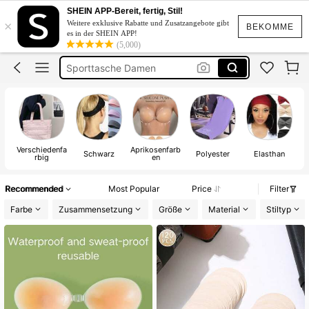
Sporttasche
SHEIN APP-Bereit, fertig, Stil!
×
Weitere exklusive Rabatte und Zusatzangebote gibt
Sport Tasche
BEKOMME
es in der SHEIN APP!
(5,000)
Sporttasche Damen
Klebe Bh
Sport Zubehör
Sporttasche
Verschiedenfa
Aprikosenfarb
Schwarz
Polyester
Elasthan
rbig
en
Recommended
Most Popular
Price
Filter
Farbe
Zusammensetzung
Größe
Material
Stiltyp