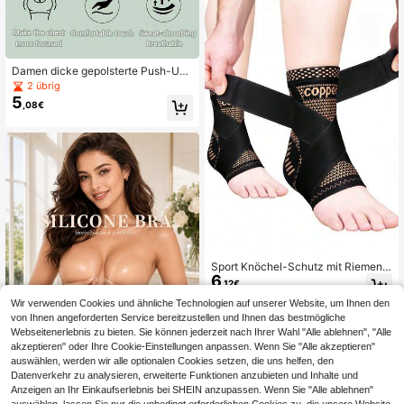
Damen dicke gepolsterte Push-Up
Klebe-Schwamm-BH-Einlagen, ge
2 übrig
eignet für mehrere Anlässe, 2 Paar s
5
,08€
elbstklebende Silikon-BH-Einlagen,
dünne obere Schicht & extra dicke
unsichtbare Bikini-Brustverstärker-
Pads
Sport Knöchel-Schutz mit Riemen,
6
verstellbare Knöchel-Schiene, Kom
,12€
pressions-Ärmel für Männer und Fra
Wir verwenden Cookies und ähnliche Technologien auf unserer Website, um Ihnen den
uen, Knöchel- & Fersen-Stützband
für Basketball, Fußball, Knöchel-Sc
von Ihnen angeforderten Service bereitzustellen und Ihnen das bestmögliche
hutz, Fitnessstudio, Fitness-Zubehö
Webseitenerlebnis zu bieten. Sie können jederzeit nach Ihrer Wahl "Alle ablehnen", "Alle
r für Klettern, Wandern, Outdoor-Akt
akzeptieren" oder Ihre Cookie-Einstellungen anpassen. Wenn Sie "Alle akzeptieren"
ivitäten, Golf, unverzichtbares Zube
auswählen, werden wir alle optionalen Cookies setzen, die uns helfen, den
hör
Datenverkehr zu analysieren, erweiterte Funktionen anzubieten und Inhalte und
Anzeigen an Ihr Einkaufserlebnis bei SHEIN anzupassen. Wenn Sie "Alle ablehnen"
1 Stück Silikon-Brustblüten, unsicht