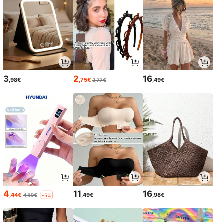
3
2
16
,98€
,75€
,49€
2,77€
4
11
16
,44€
,49€
,98€
4,69€
-5%