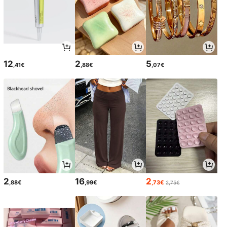
12
2
5
,41€
,88€
,07€
2
16
2
,88€
,99€
,73€
2,75€