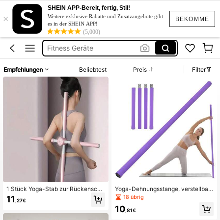
Hilfsmittel
SHEIN APP-Bereit, fertig, Stil!
×
Rückentrainer
Weitere exklusive Rabatte und Zusatzangebote gibt
BEKOMME
es in der SHEIN APP!
Yoga
(5,000)
Fitness Geräte
Sport Zubehör
Empfehlungen
Beliebtest
Preis
Filter
Hilfsmittel
Rückentrainer
1 Stück Yoga-Stab zur Rückensch
Yoga-Dehnungsstange, verstellbar
merzerleichterung, Gerät zur Schult
er Flexibilitäts- und Gleichgewichts
18 übrig
11
,27€
erformung und Rückentraining für E
trainingsstab, multifunktionale Fitne
10
rwachsene
ssstange mit rutschfestem Schaum
,81€
stoffgriff, geeignet für Dehnung, Fitn