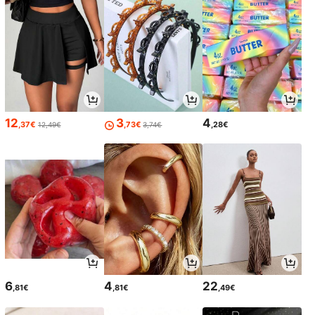
12
3
4
,37€
,73€
,28€
12,49€
3,74€
6
4
22
,81€
,81€
,49€