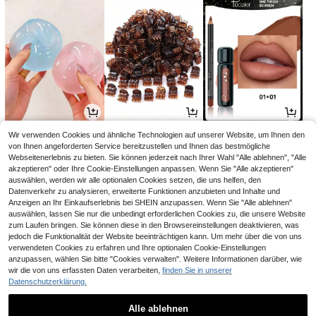
2
2
5
Wir verwenden Cookies und ähnliche Technologien auf unserer Website, um Ihnen den
,78€
,68€
,03€
von Ihnen angeforderten Service bereitzustellen und Ihnen das bestmögliche
Webseitenerlebnis zu bieten. Sie können jederzeit nach Ihrer Wahl "Alle ablehnen", "Alle
akzeptieren" oder Ihre Cookie-Einstellungen anpassen. Wenn Sie "Alle akzeptieren"
auswählen, werden wir alle optionalen Cookies setzen, die uns helfen, den
Datenverkehr zu analysieren, erweiterte Funktionen anzubieten und Inhalte und
Anzeigen an Ihr Einkaufserlebnis bei SHEIN anzupassen. Wenn Sie "Alle ablehnen"
auswählen, lassen Sie nur die unbedingt erforderlichen Cookies zu, die unsere Website
zum Laufen bringen. Sie können diese in den Browsereinstellungen deaktivieren, was
jedoch die Funktionalität der Website beeinträchtigen kann. Um mehr über die von uns
verwendeten Cookies zu erfahren und Ihre optionalen Cookie-Einstellungen
anzupassen, wählen Sie bitte "Cookies verwalten". Weitere Informationen darüber, wie
wir die von uns erfassten Daten verarbeiten,
finden Sie in unserer
Datenschutzerklärung.
2
11
6
,65€
,84€
,90€
2,68€
-1%
Alle ablehnen