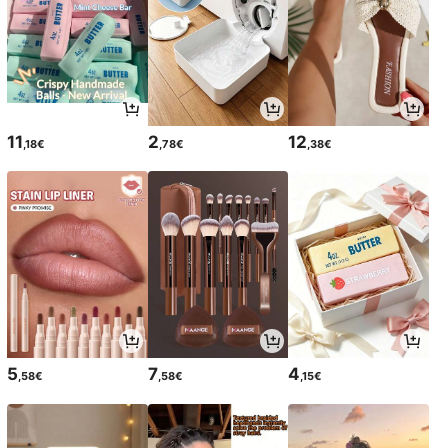
11
2
12
,18€
,78€
,38€
5
7
4
,58€
,58€
,15€