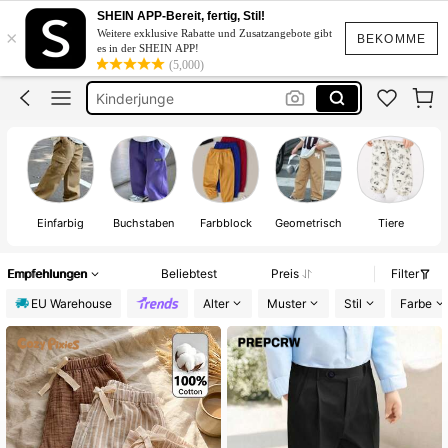
Hose Junge
SHEIN APP-Bereit, fertig, Stil!
×
Weitere exklusive Rabatte und Zusatzangebote gibt
Jogginghose Jungs
BEKOMME
es in der SHEIN APP!
(5,000)
Kinderjunge
Chino Hose Jungs
Leinen Hose Junge
Hose Junge
Einfarbig
Buchstaben
Farbblock
Geometrisch
Tiere
Empfehlungen
Beliebtest
Preis
Filter
EU Warehouse
Alter
Muster
Stil
Farbe