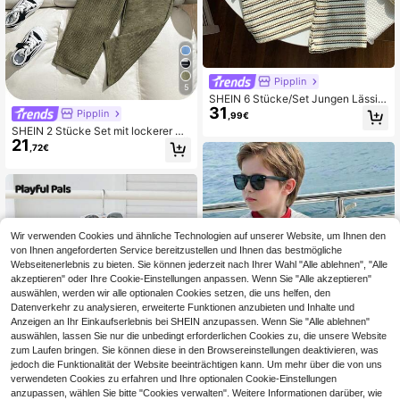
Pipplin
5
SHEIN 6 Stücke/Set Jungen Lässig
31
gestreiftes Polokragen Strick-Top u
Pipplin
,99€
nd Shorts Set, geeignet für Geburtst
SHEIN 2 Stücke Set mit lockerer Po
agsfeiern, Abendveranstaltungen, A
21
loshirt mit Kentkragen und kurzen Ä
ufführungen, Hochzeiten, Urlaub, S
,72€
rmeln und Hose für Kleine Jungen,
chule, Sport, Frühling/Sommer
Lässig
Wir verwenden Cookies und ähnliche Technologien auf unserer Website, um Ihnen den
von Ihnen angeforderten Service bereitzustellen und Ihnen das bestmögliche
Webseitenerlebnis zu bieten. Sie können jederzeit nach Ihrer Wahl "Alle ablehnen", "Alle
akzeptieren" oder Ihre Cookie-Einstellungen anpassen. Wenn Sie "Alle akzeptieren"
auswählen, werden wir alle optionalen Cookies setzen, die uns helfen, den
Datenverkehr zu analysieren, erweiterte Funktionen anzubieten und Inhalte und
Anzeigen an Ihr Einkaufserlebnis bei SHEIN anzupassen. Wenn Sie "Alle ablehnen"
auswählen, lassen Sie nur die unbedingt erforderlichen Cookies zu, die unsere Website
zum Laufen bringen. Sie können diese in den Browsereinstellungen deaktivieren, was
jedoch die Funktionalität der Website beeinträchtigen kann. Um mehr über die von uns
verwendeten Cookies zu erfahren und Ihre optionalen Cookie-Einstellungen
anzupassen, wählen Sie bitte "Cookies verwalten". Weitere Informationen darüber, wie