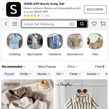
Kinderjunge
SHEIN APP-Bereit, fertig, Stil!
×
Weitere exklusive Rabatte und Zusatzangebote gibt
Jungs Sommer Outfits
BEKOMME
es in der SHEIN APP!
(5,000)
Jungs Set Kleidung
Jungen Sommer Outfit
Junge Sommer Outfit
Kinderjunge
Einfarbig
Buchstaben
Farbblock
Geometrisch
Tiere
Recommended
Most Popular
Price
Filter
Größe
Muster
Stil
Farbe
Details
Ma