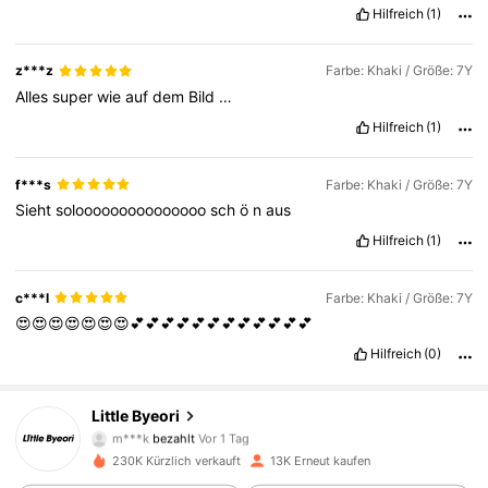
Hilfreich
(1)
z***z
Farbe: Khaki / Größe: 7Y
Alles
super
wie
auf
dem
Bild
…
Hilfreich
(1)
f***s
Farbe: Khaki / Größe: 7Y
Sieht
solooooooooooooooo
sch
ö
n
aus
Hilfreich
(1)
c***l
Farbe: Khaki / Größe: 7Y
😍😍😍😍😍😍😍💕💕💕💕💕💕💕💕💕💕💕💕
Hilfreich
(0)
12K Follower
4,82
Little Byeori
m***k
bezahlt
Vor 1 Tag
m***i
ist
Vor 6 Stunden
gefolgt
230K Kürzlich verkauft
13K Erneut kaufen
12K Follower
4,82