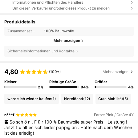
Informationen und Pflichten des Händlers
Um diesen Verkäufer und/oder dieses Produkt zu melden
Produktdetails
Zusammensetzung:
100% Baumwolle
Mehr anzeigen
Sicherheitsinformationen und Kontakte
4,80
(100+)
Mehr anzeigen
Kleiner
Richtige Größe
Größer
2%
94%
4%
werde ich wieder kaufen
(1)
hinreißend
(12)
Gute Mobilität
(5)
n***f
Farbe: Pink / Größe: 4Y
So
sch
ö
n
.
F
ü
r
100
%
Baumwolle
super
Preis
-
Leistung
!
Jetzt
f
ü
hlt
es
sich
leider
pappig
an
.
Hoffe
nach
dem
Waschen
ist
das
erledigt
.