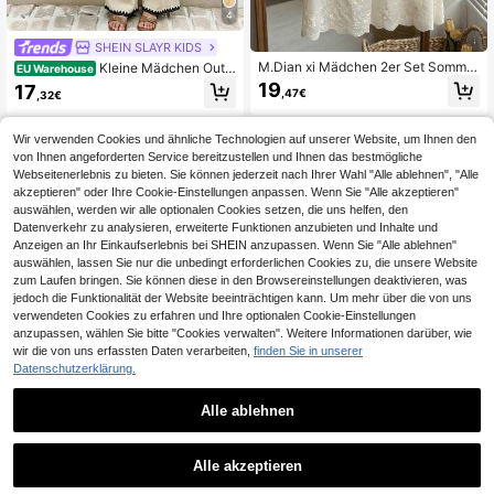
4
SHEIN SLAYR KIDS
M.Dian xi Mädchen 2er Set Sommer
Kleine Mädchen Outfi
EU Warehouse
Neu Koreanischer Stil Elegant Mori
t mit plissiertem Trägerhemd und w
19
17
,47€
,32€
Stil Bluse mit flatternden Ärmeln un
eiter Hose
d dünner Rock
Wir verwenden Cookies und ähnliche Technologien auf unserer Website, um Ihnen den
von Ihnen angeforderten Service bereitzustellen und Ihnen das bestmögliche
Webseitenerlebnis zu bieten. Sie können jederzeit nach Ihrer Wahl "Alle ablehnen", "Alle
akzeptieren" oder Ihre Cookie-Einstellungen anpassen. Wenn Sie "Alle akzeptieren"
auswählen, werden wir alle optionalen Cookies setzen, die uns helfen, den
Datenverkehr zu analysieren, erweiterte Funktionen anzubieten und Inhalte und
Anzeigen an Ihr Einkaufserlebnis bei SHEIN anzupassen. Wenn Sie "Alle ablehnen"
auswählen, lassen Sie nur die unbedingt erforderlichen Cookies zu, die unsere Website
zum Laufen bringen. Sie können diese in den Browsereinstellungen deaktivieren, was
jedoch die Funktionalität der Website beeinträchtigen kann. Um mehr über die von uns
verwendeten Cookies zu erfahren und Ihre optionalen Cookie-Einstellungen
anzupassen, wählen Sie bitte "Cookies verwalten". Weitere Informationen darüber, wie
wir die von uns erfassten Daten verarbeiten,
finden Sie in unserer
Datenschutzerklärung.
Alle ablehnen
Dazy
Bear Leader
Alle akzeptieren
DAZY 2 Stücke/Set Mädchen Rund
bearleader 2 Stücke/Set Mädchen
hals ärmelloses Rüschen Bluse und
Vintage Stil Diamant Stickerei Träg