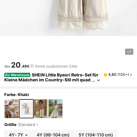
1/7
20
,49€
Keine zusätzlichen Zölle
Von
SHEIN Little Byeori Retro-Set für
4,80
(
100+
)
EU Warehouse
Kleine Mädchen im Country-Stil mit quad
ratischem Kragen, Puffärmeln und gerade
geschnittener Hose mit Rüschensaum, modis
ches, schlichtes Outfit für Outdoor, Schule, Ur
Farbe: Khaki
laub, vielseitig, Frühling/Sommer
Größe
Standard
4Y
-
7Y
4Y
(98-104 cm)
5Y
(104-110 cm)