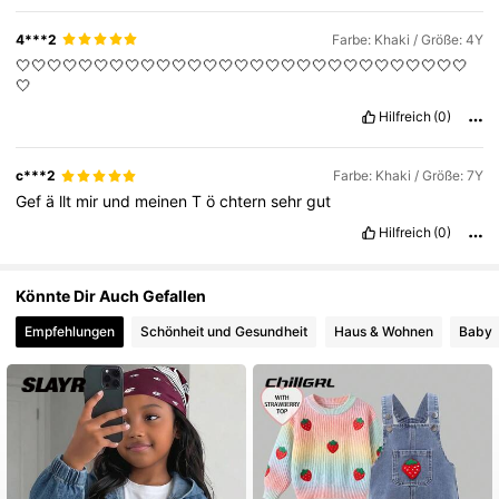
4***2
Farbe: Khaki / Größe: 4Y
🤍🤍🤍🤍🤍🤍🤍🤍🤍🤍🤍🤍🤍🤍🤍🤍🤍🤍🤍🤍🤍🤍🤍🤍🤍🤍🤍🤍🤍
🤍
Hilfreich
(0)
c***2
Farbe: Khaki / Größe: 7Y
Gef
ä
llt
mir
und
meinen
T
ö
chtern
sehr
gut
Hilfreich
(0)
Könnte Dir Auch Gefallen
Empfehlungen
Schönheit und Gesundheit
Haus & Wohnen
Baby