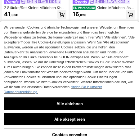
SHEIN SLAYR KIDS
SHEIN SLAYR KIDS
2 Stücke/Set Kleine Mädchen Khak
Kleine Mädchen lässi
EU Warehouse
i Jeans Jacke mit Kragen und Lang
g Jeans Shorts mit Taschen und Kn
41
16
,08€
,82€
arm und weite Hose
öpfen, vielseitig für den täglichen G
ebrauch
Wir verwenden Cookies und ähnliche Technologien auf unserer Website, um Ihnen den
von Ihnen angeforderten Service bereitzustellen und Ihnen das bestmögliche
Webseitenerlebnis zu bieten. Sie können jederzeit nach Ihrer Wahl "Alle ablehnen", "Alle
akzeptieren" oder Ihre Cookie-Einstellungen anpassen. Wenn Sie "Alle akzeptieren"
auswählen, werden wir alle optionalen Cookies setzen, die uns helfen, den
Datenverkehr zu analysieren, erweiterte Funktionen anzubieten und Inhalte und
Anzeigen an Ihr Einkaufserlebnis bei SHEIN anzupassen. Wenn Sie "Alle ablehnen"
auswählen, lassen Sie nur die unbedingt erforderlichen Cookies zu, die unsere Website
zum Laufen bringen. Sie können diese in den Browsereinstellungen deaktivieren, was
jedoch die Funktionalität der Website beeinträchtigen kann. Um mehr über die von uns
verwendeten Cookies zu erfahren und Ihre optionalen Cookie-Einstellungen
Ähnliche vorrätige Artikel anzeigen
Alle ansehen
anzupassen, wählen Sie bitte "Cookies verwalten". Weitere Informationen darüber, wie
wir die von uns erfassten Daten verarbeiten,
finden Sie in unserer
Datenschutzerklärung.
Alle ablehnen
4
SHEIN SLAYR KIDS
Firerie Kids
Alle akzeptieren
SHEIN Kleine Mädche
Firerie Kids Kleine Mädchen Kleine
Sorry, dieses Produkt ist ausverkauft.
EU Warehouse
n Blaue Denim Skinny Flare Hose m
Mädchen Kleine Mädchen Y2k süß
17
24
,32€
17,49€
,49€
it Gummizug
e blaue Denim Stretch Schlaghose
Cookies verwalten
AUSVERKAUFT
mit 3D großer Schleife am Rückenb