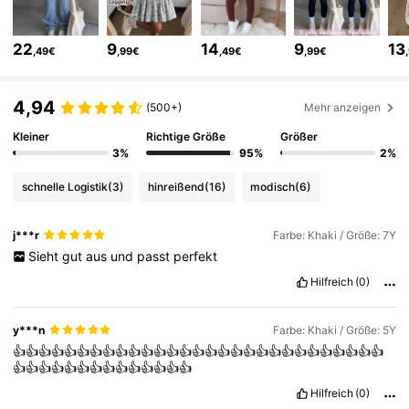
298K Follower
4,88
22
9
14
9
13
,49€
,99€
,49€
,99€
298K Follower
4,88
4,94
(500+)
Mehr anzeigen
Kleiner
Richtige Größe
Größer
298K Follower
4,88
3%
95%
2%
schnelle Logistik
(3)
hinreißend
(16)
modisch
(6)
298K Follower
4,88
j***r
Farbe: Khaki / Größe: 7Y
Sieht
gut
aus
und
passt
perfekt
298K Follower
4,88
Hilfreich
(0)
298K Follower
4,88
y***n
Farbe: Khaki / Größe: 5Y
👍👍👍👍👍👍👍👍👍👍👍👍👍👍👍👍👍👍👍👍👍👍👍👍👍👍👍👍👍
👍👍👍👍👍👍👍👍👍👍👍👍👍👍
298K Follower
4,88
Hilfreich
(0)