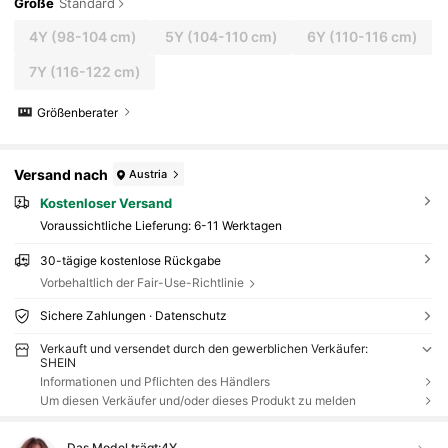
Größe
Standard
4Y
(98-104 cm)
5Y
(104-110 cm)
6Y
(110-116 cm)
7Y
(116-122 cm)
Größenberater
Versand nach
Austria
Kostenloser Versand
Voraussichtliche Lieferung:
6-11 Werktagen
30-tägige kostenlose Rückgabe
Vorbehaltlich der Fair-Use-Richtlinie
Sichere Zahlungen · Datenschutz
Verkauft und versendet durch den gewerblichen Verkäufer:
SHEIN
Informationen und Pflichten des Händlers
Um diesen Verkäufer und/oder dieses Produkt zu melden
Das Model trägt:
4Y