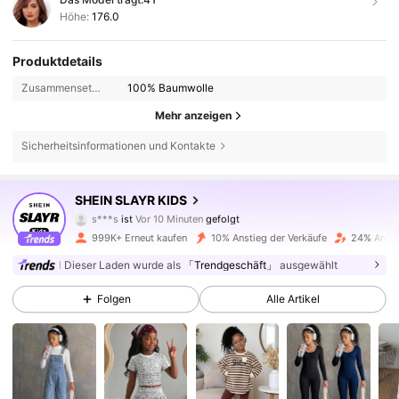
Höhe:
176.0
Produktdetails
Zusammensetzung:
100% Baumwolle
Mehr anzeigen
Sicherheitsinformationen und Kontakte
298K Follower
4,88
SHEIN SLAYR KIDS
s***s
ist
Vor 10 Minuten
gefolgt
k***4
ist am Durchsuchen
298K Follower
4,88
999K+ Erneut kaufen
10% Anstieg der Verkäufe
24% Ansti
Dieser Laden wurde als
「Trendgeschäft」
ausgewählt
298K Follower
4,88
Folgen
Alle Artikel
298K Follower
4,88