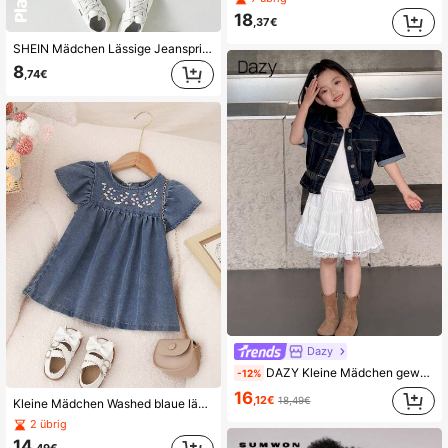
18
,37€
SHEIN Mädchen Lässige Jeansprint Rüschen Ärmel Bluse
8
,74€
Dazy
DAZY Kleine Mädchen gewaschene lässige koreanische Stil Retro Jeans Bluse
-12%
16
,12€
18,49€
Kleine Mädchen Washed blaue lässige lose Bluse mit Gänseblümchen Muster und Rüschenärmeln, süß und für den Alltagsgebrauch
2 übrig
14