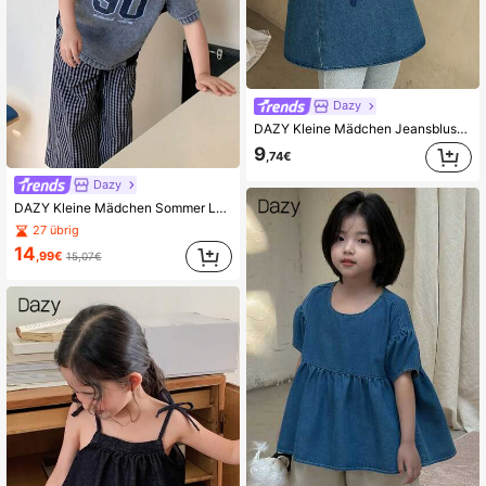
Dazy
DAZY Kleine Mädchen Jeansbluse mit Schleifen-Dekor, Herbstkleidung
9
,74€
Dazy
DAZY Kleine Mädchen Sommer Lässig bedruckter Farbblock Jeans Kurzarm Bluse
27 übrig
14
,99€
15,07€