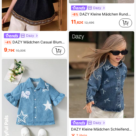
Dazy
DAZY Kleine Mädchen Rundhals Lässig Rüschen Saum Verwaschen Locker Kurzarm Jeans Tops Sommer
-6%
11
,62€
12,49€
Dazy
DAZY Mädchen Casual Blume Muster Trägerhemd Jeans Top, Sommerurlaub
-4%
9
,79€
10,30€
Dazy
DAZY Kleine Mädchen Schleifendruck Lässig Koreanischer Stil Jeans Top
7 übrig