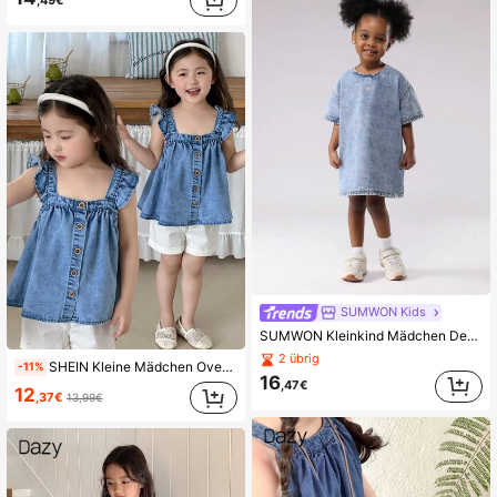
,49€
SUMWON Kids
SUMWON Kleinkind Mädchen Denim Kleid Leichte Waschung Klassische Baumwolle Jeans Sommer Mini Kleid Lässiger Frühlingsstil Kinder Mode Kurzarm A-Linie Kleid
2 übrig
SHEIN Kleine Mädchen Oversized Top mit Rüschen am Ärmel in Blau Jeans, für Frühling und Sommer
-11%
16
,47€
12
,37€
13,99€