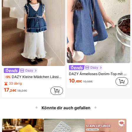
Dazy
Dazy
DAZY Ärmelloses Denim-Top mit Trägerkragen für Kleine Mädchen, Frühling/Sommer Urlaub
DAZY Kleine Mädchen Lässiges Denim-Hemd ohne Ärmel, Sommer
-5%
10
,49€
10,58€
33 übrig
17
,24€
18,24€
Könnte dir auch gefallen