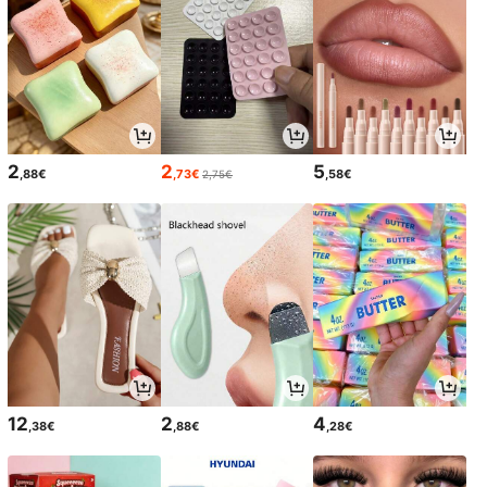
2
2
5
,88€
,73€
,58€
2,75€
12
2
4
,38€
,88€
,28€