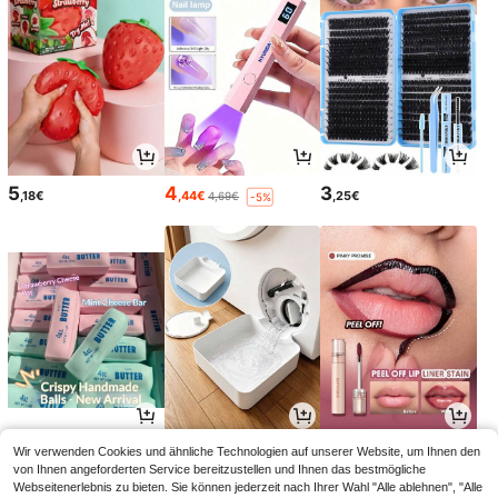
5
4
3
,18€
,44€
,25€
4,69€
-5%
11
2
5
Wir verwenden Cookies und ähnliche Technologien auf unserer Website, um Ihnen den
,18€
,78€
,03€
5,58€
-9%
von Ihnen angeforderten Service bereitzustellen und Ihnen das bestmögliche
Webseitenerlebnis zu bieten. Sie können jederzeit nach Ihrer Wahl "Alle ablehnen", "Alle