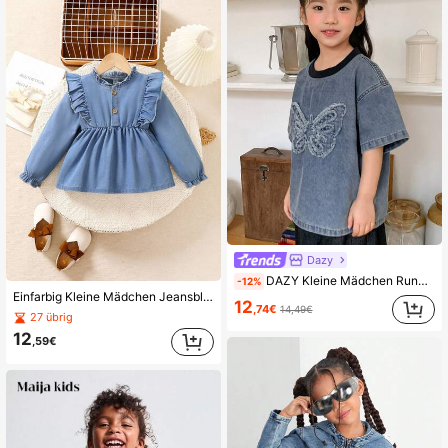
Dazy
DAZY Kleine Mädchen Rundhals Kontrast Farbige Koreanischer Stil Verwaschen Denim Kurzarm Top Sommer
-12%
Einfarbig Kleine Mädchen Jeansbluse mit Rüschenkragen und Langarm
12
,74€
14,49€
27 übrig
12
,59€