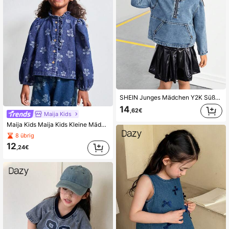
SHEIN Junges Mädchen Y2K Süßes Kleinkind Blaues Denim Kapuzen-Halbreißverschluss Langarm-Top
14
,62€
Maija Kids
Maija Kids Maija Kids Kleine Mädchen Mode Puffärmel Rüschensaum Langarm Lässig Denim-Hemd
8 übrig
12
,24€