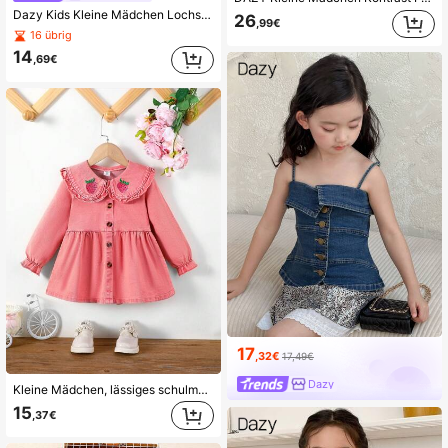
Dazy Kids Kleine Mädchen Lochspitze Patchwork lässige lose Denim-Weste
26
,99€
16 übrig
14
,69€
17
,32€
17,49€
Dazy
Kleine Mädchen, lässiges schulmäßiges staubrose geschmücktes Kragen Hemd aus Webstoff mit Jeansoptik, Langarm, Frontverschluss, Rüschenkragen und Erdbeermuster, vielseitig zu tragen, Frühling/Herbst Neuheit 2024
15
,37€