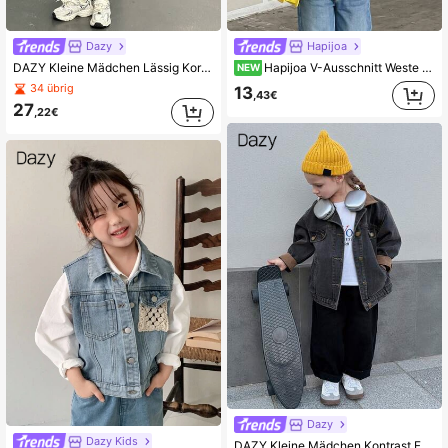
Dazy
Hapijoa
DAZY Kleine Mädchen Lässig Koreanischer Stil Langarm Gewaschen Denim Jacke Herbst,Winter
Hapijoa V-Ausschnitt Weste Stil Kurze Taille Denim Top für Kleine Mädchen
NEW
34 übrig
13
,43€
27
,22€
Dazy
Dazy Kids
DAZY Kleine Mädchen Kontrast Farbige Lässige Gewaschen Koreanischer Stil Jeans Bluse