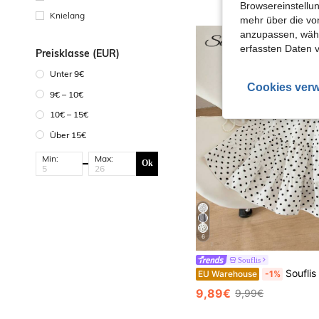
Browsereinstellun
Knielang
mehr über die vo
anzupassen, wähle
erfassten Daten 
Preisklasse (EUR)
Unter 9€
Cookies verw
9€ – 10€
10€ – 15€
Über 15€
Min:
Max:
Ok
6
Souflis
Souflis Souflis Kleine Mädchen-Koreanischer Stil minimalist
EU Warehouse
-1%
9,89€
9,99€