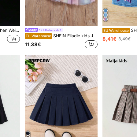
ügel und elastischem Bund
SHEIN Kleine 
Elladie kids
EU Warehouse
SHEIN Elladie kids Junges Mädchen Ombre Mesh Ausgestellter Rock
EU Warehouse
8,41€
8,49€
11,38€