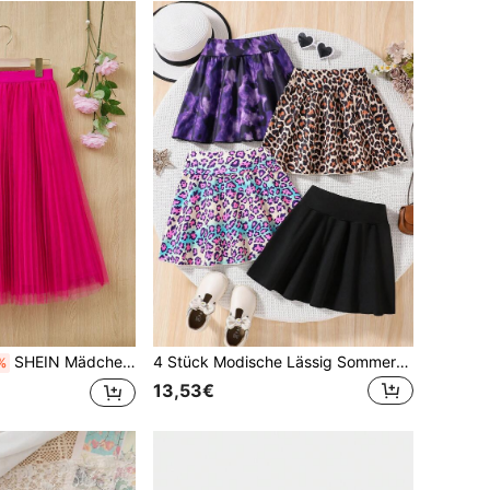
SHEIN Mädchen Lose Passform Lässige Knielanger Rock Aus Mesh
4 Stück Modische Lässig Sommer Röcke für Kleine Mädchen, vielseitig einfach niedlich, hautsympathisch soft atmungsaktiv elegant jugendlich, geeignet für Frühling/Sommer
%
13,53€