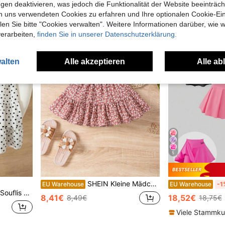
12,37€
gen deaktivieren, was jedoch die Funktionalität der Website beeinträc
n uns verwendeten Cookies zu erfahren und Ihre optionalen Cookie-Ei
n Sie bitte "Cookies verwalten". Weitere Informationen darüber, wie w
verarbeiten,
finden Sie in unserer Datenschutzerklärung.
alten
Alle akzeptieren
Alle ab
5
SHEIN Kleine Mädchen gewebter faltiger Freizeitrock mit Blumenmuster
EU Warehouse
EU Warehouse
-1
ischer Polka-Punkt-Muster Glockenrock, lässiger Sommer-Outfit
8,41€
18,52€
8,49€
18,75€
Viele Stammk