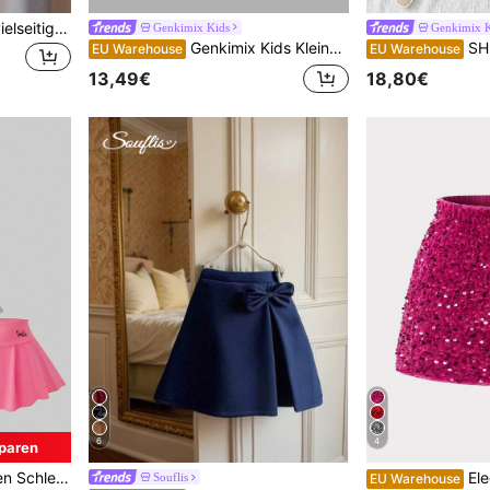
Kleine Mädchen Sommer vielseitiger Jeans Mini-Rock mit Rüschensaum und Tasche
Genkimix Kids
Genkimix K
Genkimix Kids Kleine Mädchen Sommer einfarbiger strukturierter Elastikbund Rock
SHEIN Genkimi
EU Warehouse
EU Warehouse
13,49€
18,80€
6
4
paren
ässig & Schul Stil, Sommer
Eleganter fuchsiafarbener Pailletten-Rock f
Souflis
EU Warehouse