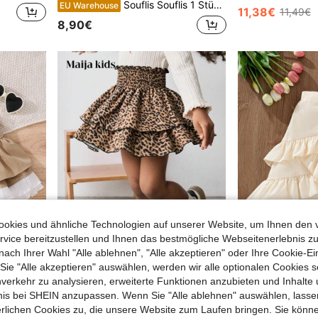
Souflis Souflis 1 Stück A-Linien Rock für Kleine Mädchen mit Gummizug und Schleifen-Deko, elegante Lässig Bekleidung
EU Warehouse
11,38€
11,49€
8,90€
okies und ähnliche Technologien auf unserer Website, um Ihnen den 
vice bereitzustellen und Ihnen das bestmögliche Webseitenerlebnis zu
nach Ihrer Wahl "Alle ablehnen", "Alle akzeptieren" oder Ihre Cookie-Ei
e "Alle akzeptieren" auswählen, werden wir alle optionalen Cookies s
nverkehr zu analysieren, erweiterte Funktionen anzubieten und Inhalte
ne Mädchen, passend zu weißem Hemd, Langarmoberteil, süßen Röcken, Mutter-Tochter und Schwester-Matching.
Kleine Mäd
Maija Kids
EU Warehouse
bnis bei SHEIN anzupassen. Wenn Sie "Alle ablehnen" auswählen, lassen
Maija Kids Maija Kids Kleine Mädchen Sommer Lässig Modischer Street Leoparden Muster Kordelzug Hohe Taille Doppel Volant Saum Mini Rock
EU Warehouse
11,38€
11,49€
erlichen Cookies zu, die unsere Website zum Laufen bringen. Sie könne