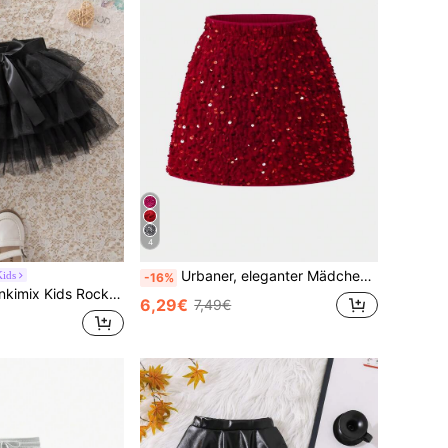
4
Urbaner, eleganter Mädchen-Weihnachtsrock aus rotem Karomuster mit herzförmigen Taschen – Herbst/Winter
ids
-16%
 Rock für junge Mädchen mit Mesh-Overlay und mehrlagigem Saum und Gürtel
6,29€
7,49€