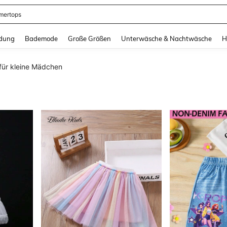
ertops
and down arrow keys to navigate search Zuletzt gesucht and Suche und Finde. Pr
dung
Bademode
Große Größen
Unterwäsche & Nachtwäsche
H
für kleine Mädchen