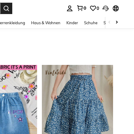
0
0
ess Enter to select.
errenkleidung
Haus & Wohnen
Kinder
Schuhe
Schmuck & Acces