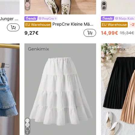
18
r Frühling, Sommer und Herbstsaison, geeignet für verschiedene Anlässe, klassisch und vielseitig einsetzbar
PrepCrw
Maija Kids
PrepCrw Kleine Mädchen Mode vielseitig gewebter einfarbiger plissierter figurbetonter lässiger Rock
EU Warehouse
EU Warehouse
-2
9,27€
14,99€
15,34€
6