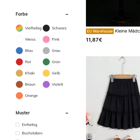
Farbe
Vielfarbig
Schwarz
Kleine Mädchen Weißer Unterrock mit B
EU Warehouse
11,87€
Weiss
Pink
Blau
Grau
Rot
Grün
Khaki
Gelb
Braun
Violett
Orange
Muster
Einfarbig
Buchstaben