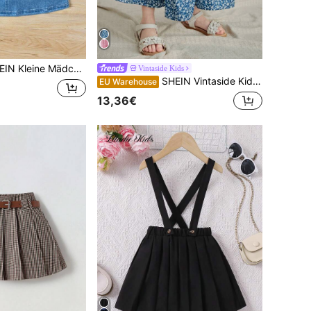
Mädchen Casual Jeansoptik Rock mit Buchstaben- und Cartoon-Charakterdruck
Vintaside Kids
SHEIN Vintaside Kids Kleine Mädchen Blümchen Freizeitrock für den Urlaub
EU Warehouse
13,36€