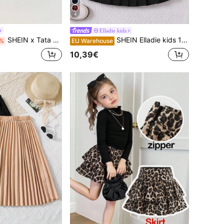
4
Elladie kids
SHEIN x Tata & Beatriz Maija Kids Maija Kids Kleine Mädchen Vintage Karomuster Stoffrock mit Falten und Gürtel
SHEIN Elladie kids 1 Stück Eleganter Einfarbiger Faltenrock Für Junge Mädchen Mit Trägern
%
EU Warehouse
10,39€