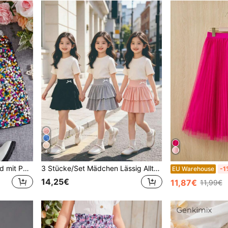
4
SHEIN Kleine Mädchen Und mit Pailletten verzierter Partyrock, geeignet für Partys im Herbst, für Weihnachten
3 Stücke/Set Mädchen Lässig Alltag einfarbiger Volantrock mit 3D Schleifen Dekor
EU Warehouse
-1
14,25€
11,87€
11,99€