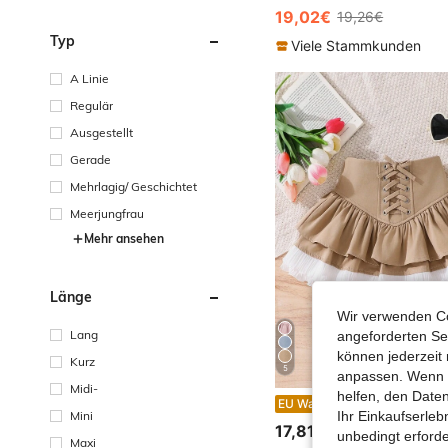
19,02€
19,26€
Typ
Viele Stammkunden
A Linie
Regulär
Ausgestellt
Gerade
Mehrlagig/ Geschichtet
Meerjungfrau
Mehr ansehen
Länge
Wir verwenden Co
Lang
angeforderten Ser
können jederzeit 
Kurz
5
anpassen. Wenn Si
Midi-
helfen, den Date
Kurzer Rock für Kleine Mädchen mit gewebter einfarbiger Kreuzträger-Schichtung, Spitzenkante in Khaki, lässig und vielseitig, damenhaft, süß und cool, Kleidung für Klei
EU Warehouse
Mini
Ihr Einkaufserle
17,81€
unbedingt erford
Maxi