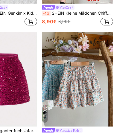
ids
VibeCoz
x Kids Gefalteter Detailrock Set Für Kleinkind Mädchen, Perfekt Für Herbst
SHEIN Kleine Mädchen Chiffon Leoparden Muster Lässig Rock
-1%
8,90€
8,99€
7
ür Kleine Mädchen. Das Pailletten-Stoffdesign ist bezaubernd und einzigartig und versprüht einen jugendlichen Charme. Mädchen, die diesen Rock tragen, sehen elegant und festlich aus und können ihren besonderen Stil zur Geltung bringen.
Vintaside Kids