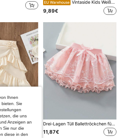
Vintaside Kids Weißer Sommerurlaubsrock für Kleine Mädchen, ländliche Mode mit kleinen Blumenmustern, leichter Stoff mit Schleifenverzierung, A-Linien-Schnitt für Frühling und Sommer
EU Warehouse
9,89€
von Ihnen
 bieten. Sie
nstellungen
etzen, die uns
 und Anzeigen an
chen einfarbig plissierter einfacher Lässig Mini-Rock, Urlaub
Drei-Lagen Tüll Ballettröckchen für Mädchen mit vorderer Schleifenverzierung, Tüll Ballettrock für Aufführungen und Partys, Kleidung für Kleine Mädchen
 Sie nur die
11,87€
n diese in den