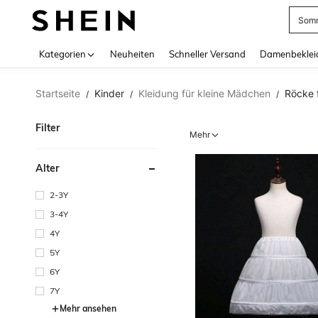
Somm
Use up 
Kategorien
Neuheiten
Schneller Versand
Damenbeklei
Startseite
Kinder
Kleidung für kleine Mädchen
Röcke 
/
/
/
Filter
Mehr
Alter
2-3Y
3-4Y
4Y
5Y
6Y
7Y
Mehr ansehen