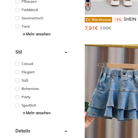
Pflanzen
8
Farbblock
Geometrisch
SHEIN Junger Kleine Mädchens Lässig Schwarzer A-Linie Rock aus Chiffon mit Rüschenbesatz. Geeignet fü
EU Warehouse
-1%
Tiere
7,91€
7,99€
Mehr ansehen
Stil
Casual
Elegant
Süß
Bohemian
Party
Sportlich
Mehr ansehen
Details