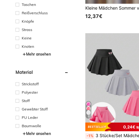
Taschen
Reißverschluss
12,37€
Knöpfe
Strass
Keine
Knoten
Mehr ansehen
Material
Strickstoff
Polyester
Stoff
Gewebter Stoff
5
PU Leder
Baumwolle
0,24€ s
Mehr ansehen
3 Stücke/Set Mädchen Schleife Muster gefalteter Plissee Rock Shorts, L
-1%