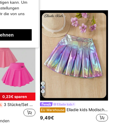
htigen kann. Um
nstellungen
ir die von uns
lehnen
17
0,23€ sparen
3 Stücke/Set Mädchen Lässig & Schule Schmetterlingsmuster Plissee Skorts, Sommer
Elladie kids
%
Elladie kids Modischer, süßer Farbverlauf-plissierter Rock für Kleine Mädchen
EU Warehouse
9,49€
unden