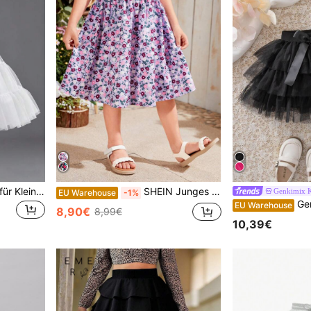
Modischer Tüll-Ballonrock für Kleine Mädchen
SHEIN Junges Mädchen's Gewebter Lockerer Freizeitrock Mit Floraler Druck Für Den Urlaub
Genkimix K
EU Warehouse
-1%
Genkimix Kids
EU Warehouse
8,90€
8,99€
10,39€