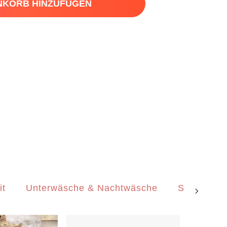
NKORB HINZUFÜGEN
it
Unterwäsche & Nachtwäsche
Schmuck &