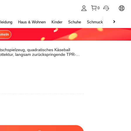
0
leidung
Haus & Wohnen
Kinder
Schuhe
Schmuck & Accessoires
mmeln
tschspielzeug, quadratisches Käseball
rottektur, langsam zurückspringende TPR-
rfektes Geschenk für Geburtstag,