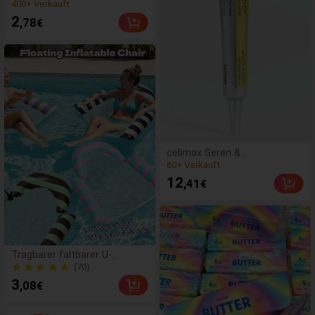
langsam zurückfederndes,
(500+)
transparentes Eisball-
2
,78
€
400+ Verkauft
Quetschspielzeug,
Stressabbau-
Quetschspielzeug,
Angstlinderungsspielzeug,
Partygeschenk,
Geschenktüten-Füllpreis,
Geburtstag, Füll-
Quetschspielzeug,
ästhetisch
(500+)
celimax Seren &
60+ Verkauft
Gesichtsbehandlung
(500+)
12
,41
€
60+ Verkauft
Tragbarer faltbarer U-
förmiger Rückenlehnen-
(70)
Wasserschwimmer,
(70)
3
,08
€
Farbblock-gestreifter Cut Out
Mesh-aufblasbarer
schwimmender Stuhl,