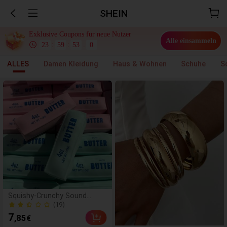
SHEIN
Exklusive Coupons für neue Nutzer
Alle einsammeln
23
:
59
:
51
.
9
ALLES
Damen Kleidung
Haus & Wohnen
Schuhe
S
Squishy-Crunchy Sound
Butter Stick - Stressabbau-
(19)
Spielzeug - Perfektes
(19)
7
,85
€
Geschenk -