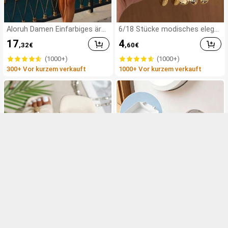
Aloruh Damen Einfarbiges ärm
6/18 Stücke modisches elega
elloses Mini-Kleid, geeignet für
ntes Blumen- und geometrisc
17
4
,32
€
,60
€
Strandurlaub
hes Multi-Gold-Metall-Ohrring-
Set, Damen-Mode-Ohrring-Set
(1000+)
(1000+)
(leichtes CCB-Material, nicht v
300+ Vor kurzem verkauft
1000+ Vor kurzem verkauft
erblassend), Geschenk für Fra
uen