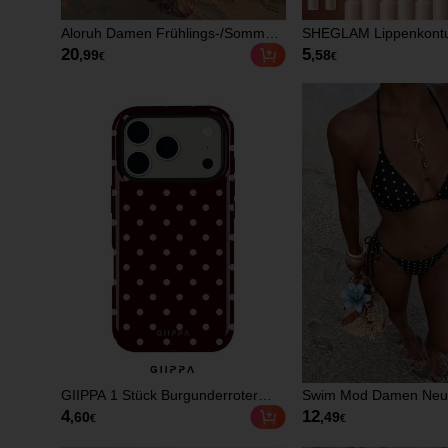
Aloruh Damen Frühlings-/Sommer-
SHEGLAM Lippenkontur
Urlaubs-Kleid mit Schmetterlings-
20
5
,99
,58
€
€
Netz-Muster, Neckholder, Spitzen-
Patchwork, extra langem Schlitz
und Rüschen
GIIPPA 1 Stück Burgunderroter
Swim Mod Damen Neu
Hintergrund mit rosa Polka-Dot-
Neckholder Binden Tiefe
4
12
,60
,49
€
€
Muster Design, Handyhülle für
Bikinihose Schwarz & 
Handy 17 Pro Max, kompatibel mit
Gepunktet Bikini Set,