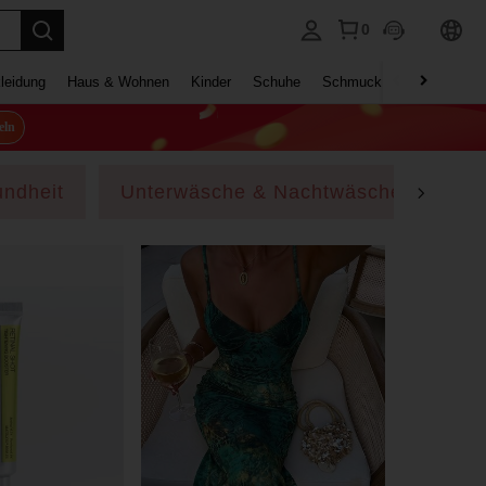
0
leidung
Haus & Wohnen
Kinder
Schuhe
Schmuck & Accessoires
eln
ndheit
Unterwäsche & Nachtwäsche
Sc