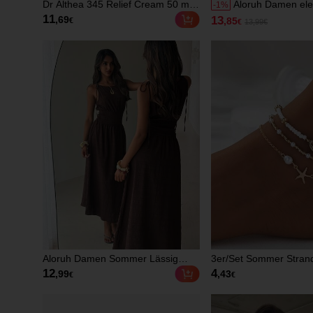
Dr Althea 345 Relief Cream 50 ml -
Aloruh Damen el
-
1
%
Gesichtscreme
mittellanges Kleid
11
13
,69
,85
€
€
13,99€
Punkt-Muster, ärm
Sommer
Aloruh Damen Sommer Lässig
3er/Set Sommer Strand 
Einfarbig Ärmellos Tailliertes Kleid
Seestern & Muschel Pe
12
4
,99
,43
€
€
Fußkettchen Set für F
Chic