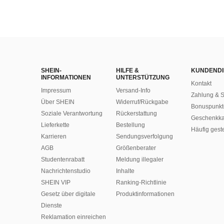
SHEIN-
HILFE &
KUNDENDI
INFORMATIONEN
UNTERSTÜTZUNG
Kontakt
Impressum
Versand-Info
Zahlung & S
Über SHEIN
Widerruf/Rückgabe
Bonuspunkt
Soziale Verantwortung
Rückerstattung
Geschenkka
Lieferkette
Bestellung
Häufig gest
Karrieren
Sendungsverfolgung
AGB
Größenberater
Studentenrabatt
Meldung illegaler
Nachrichtenstudio
Inhalte
SHEIN VIP
Ranking-Richtlinie
Gesetz über digitale
​Produktinformationen
Dienste
Reklamation einreichen