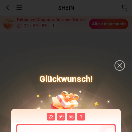
SHEIN
Exklusive Coupons für neue Nutzer
Alle einsammeln
23
:
59
:
55
.
0
Glückwunsch!
23
59
55
0
:
:
.