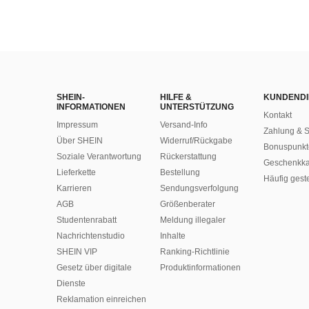
SHEIN-
HILFE &
KUNDENDI
INFORMATIONEN
UNTERSTÜTZUNG
Kontakt
Impressum
Versand-Info
Zahlung & S
Über SHEIN
Widerruf/Rückgabe
Bonuspunkt
Soziale Verantwortung
Rückerstattung
Geschenkka
Lieferkette
Bestellung
Häufig gest
Karrieren
Sendungsverfolgung
AGB
Größenberater
Studentenrabatt
Meldung illegaler
Nachrichtenstudio
Inhalte
SHEIN VIP
Ranking-Richtlinie
Gesetz über digitale
​Produktinformationen
Dienste
Reklamation einreichen