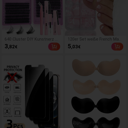
640 Cluster DIY Kunstnerz Wi
120er Set weiße French Mani
mperncluster, D-Curl, dicht &
küre & Pediküre, mittelgroße
3
5
,82
,03
€
€
flauschig, 8-16mm gemischt
quadratische Press-On Nägel,
e Länge, auffälliger Effekt, ge
modisches minimalistisches
eignet für verschiedene Make
Design, vorgeklebte Nagelstic
-up-Looks. Kleber, Entferner,
ker, glänzender reiner French-
Pinzette können je nach Bed
Stil, geeignet für den tägliche
arf ausgewählt werden. Leich
n Gebrauch von Frauen, inklus
t & wiederverwendbar, hohe P
ive Aufbewahrungsbox, Clean
reis-Leistung, geeignet für An
Girl Ästhetik
fänger, anwendbar für mehrer
e Anlässe, Alltagstragen