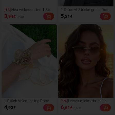
Neu verbessertes 1 Stüc
1 Stück/6 Stücke graue Rose
-
1
%
k 5ml+5ml Wimpernklebe
nknospe aus Legierung Premi
3
5
,94
,31
€
€
3,98€
r, wasserfester doppelsei
um Corsage geeignet für Brä
tiger Wimpernkleber, vers
utigam, Braut, Trauzeugen, Br
tärkt künstliche Wimper
autjungfer Hochzeit Dekorati
n, erzeugt perfektes Mak
on, Party, Veranstaltung, Abe
e-up, ein Muss
ndbankett
1 Stück Valentinstag Rose H
Unisex minimalistische K
-
1
%
andgelenkblüte, Geschenk, H
atzenaugen-Sonnenbrille
4
6
,93
,61
€
€
6,68€
ochzeitsdekoration, Braut- u
mit kleinem Rahmen für
nd Brautjungfern-Accessoire,
Sport, Reisen, Autofahre