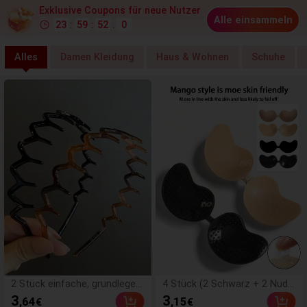
Exklusive Coupons für neue Nutzer
Alle einsammeln
23
:
59
:
48
.
6
Alles
Damen Kleidung
Haus & Wohnen
Schuhe
2 Stück einfache, grundlegen
4 Stück (2 Schwarz + 2 Nud
de große Wellen-Haarreifen f
e) selbstklebende Silikon-Unsi
3
3
,64
,15
€
€