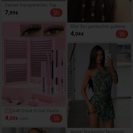
Damen transparentes Top mi
t Fledermausärmeln und Run
7
,99
€
dhalsausschnitt, regulärer as
ymmetrischer Saum, Strickst
off mit moderater Dehnbarke
80er Set gemischte goldene
it, Schwarz, Sommer, Y2K-Äs
Dreadlocks, Sommer-Haarsp
4
,04
€
thetik
angen, Strandurlaub-Haaracc
essoires, personalisierte Stre
etparty-Flechtfrisuren, Dame
n-Haarspangen, Festival-Haar
flechtfrisuren, goldene Haara
ccessoires, Goth Y2K Herbst
-Haaraccessoires, Damen-Ha
ardekoration, Boho Chic
640 Stück D-Curl Cluster
-
1
%
Kunstwimpern DIY Verlän
4
,00
€
4,05€
gerungs-Set, 8-16mm ge
mischte Länge, 10D-80D
gemischte Krümmung, m
Aloruh Rückenfrei Neckholder