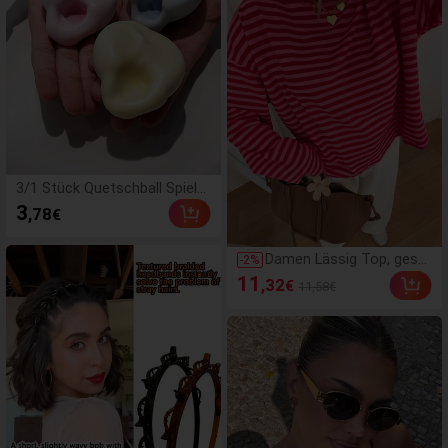
3/1 Stück Quetschball Spielz
eug, ideales Ostergeschenk.
3
,78
€
Diese tragbaren, lustigen han
dgefertigten Bälle sind großa
rtig für Urlaubseinkäufe, beso
Damen Lässig Top, gestr
-
2
%
nders geeignet für Camping,
eifter Kontrast-Rippstof
11
,32
€
11,58€
Reisen und Outdoor-Aktivität
f, Alltagskleidung, Frühlin
en. Sie eignen sich auch herv
g/Herbst, schick & elega
orragend als Geschenke zu H
nt
alloween, Thanksgiving und
Weihnachten.