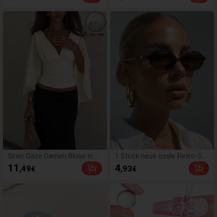
ür Frauen, Make-up-Haarreife
chtbar-BH-Pads, trägerlose r
n, Kunststoff-Haarreifen, für
ückenfreie Brustcups mit Pu
den täglichen Gebrauch
sh-up-Effekt für Hochzeit, Of
f-Shoulder Kleider und Brautj
ungfern-Partys
Siren Gaze Damen Bluse in U
1 Stück neue ovale Retro-So
nifarbe mit tiefem V-Ausschn
nnenbrille in mehreren Farben,
11
4
,49
,93
€
€
itt, plissiert, lässig, vielseitig,
modisch und vielseitig für Da
für den täglichen Gebrauch
men, geeignet für Reisen, Str
and, Bar, Outdoor und andere
Anlässe, Y2K-Ästhetik