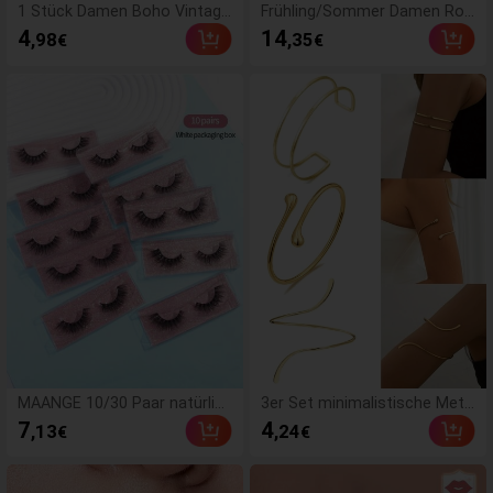
1 Stück Damen Boho Vintage
Frühling/Sommer Damen Ro
brauner Leopardenmuster Ba
mantisch Elegantes Mode Ca
4
14
,98
,35
€
€
ndana Schal, für tägliche Ko
pe Design Chiffon Cape Rom
mbinationen, Strandurlaub, S
antisches Design Futter Stric
ommerkombination mit Cami
k Raffung Design Date Party
sole, Accessoires, Boho Chic
Enger Bodysuit Braun, Schick
& Elegant
MAANGE 10/30 Paar natürlich
3er Set minimalistische Meta
e gekreuzte Wimpernstreifen,
ll-Geometrie-Linien, Wassertr
7
4
,13
,24
€
€
inklusive Verpackungsbox, dic
opfen verstellbare Armband
ke gekräuselte flauschige Wi
Set, geeignet für den tägliche
mpernstreifen, geeignet für P
n Gebrauch, Streetstyle und