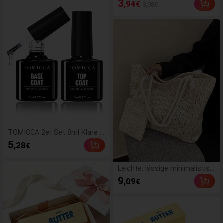
3
,94
€
3,98€
he/runde Acryl Kunstnäg
el, süßes Nagelkunst Set
mit 1 Stück Gel Nagellac
k & 1 Stück Nagelfeile, ge
eignet für Frauen für den
Alltag, Dates, Partys
TOMICCA 2er Set 8ml Klare B
asis & Top Coat, erfordert U
5
,28
€
V/LED-Lampen-Härtung, schn
elltrocknendes Gel-Nagellack-
Set, geeignet für DIY-Heiman
Leichte, lässige minimalistisc
wendung, Salon oder als Ges
he Strohtasche mit Münzbeu
9
,09
€
chenk für Frauen, langanhalte
tel für Teenager-Mädchen, Fr
nd
auen, Studentinnen, Sommer
strand