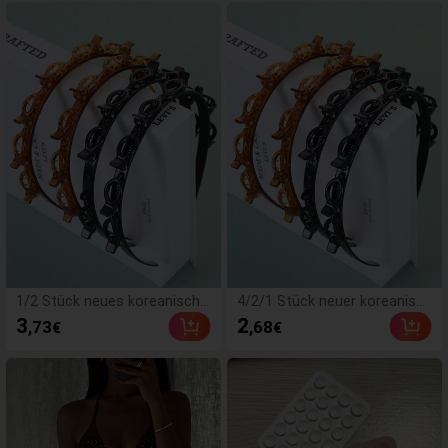
Hochzeit Geburtstags Party
n und Strand, Y2K-Ästhet
ik
1/2 Stück neues koreanische
4/2/1 Stück neuer koreanisch
s Stil Cut Out gewebtes Haar
er Stil Cut Out gewebtes Haa
3
2
,73
,68
€
€
band, lockere Pony-Clip Haara
rband gestrickte Haarspange
ccessoires, Damenaccessoir
Damen Haaraccessoires für
es, Haarstyling-Werkzeuge, S
den täglichen Gebrauch geeig
chönheitsaccessoires, lockig,
net für lockiges Haar Styling
Clean Girl Ästhetik
Hautpflege Gesichtsreinigung
Make-up Masken Reise Haarp
flege