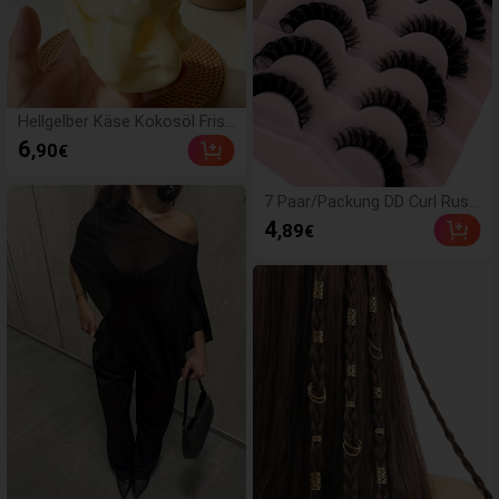
Hellgelber Käse Kokosöl Frisc
hkäse Squishy, weiche Teigte
6
,90
€
xtur, Cremekern, leises Drück
en Stressabbau Spielzeug, w
eicher kaubarer Squishy, Butt
7 Paar/Packung DD Curl Russi
er Squishy, Mädchen Spielzeu
sche Kunstwimpern, dicht &
4
,89
€
g, Drücken, Käse, Squishy Ha
gekraust, erzeugen Katzenau
ut, Riesen Squishy
gen-Make-up-Effekt, zarte 8D
dichte Kunstwimpern, betone
n den Augenkontur, verlänger
n & verdichten die Wimpernlin
ie, für ein verfeinertes Make-
up-Aussehen.