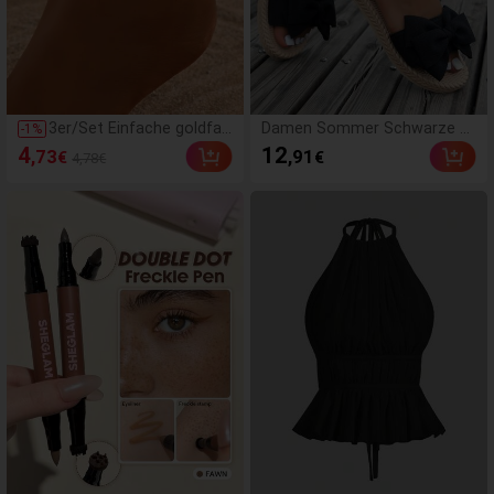
3er/Set Einfache goldfar
Damen Sommer Schwarze Ni
-
1
%
bene kreisförmige Anhän
edliche Schmetterling Blume
4
12
,73
,91
€
€
4,78€
ger Quasten Perlen Fußk
n Flache Sandalen, Bequeme
ettchen für Frauen, geeig
Leichte Knöchelriemen Stoff
net für den täglichen Geb
Schuhe Geeignet für Dates, P
rauch und Urlaub, Boho C
artys, Strand Valentinstag, B
hic
oho Chic