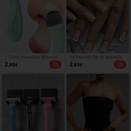
eschön-Anlässe
1 Stück manuelles Mitesser-
Verbessern Sie Ihr Aussehen
Entfernungswerkzeug, Tiefen
mit 30 Stücke kurzen quadrat
2
3
,88
,83
€
€
reinigung der Poren Hautscha
ischen weißen französischen
ber, Porenreinigung Meister, A
vollständig abgedeckten Näg
kne-Extraktor, Mitesser-Entfe
eln, geeignet für Frauen und
rnung, Gesichtsreinigungswer
Mädchen, Aufklebe-Nägel, mit
kzeug, Beauty-Pflege-Werkze
tellange quadratische Kunst
ug, nicht-elektrische Hautpfle
Nagel, Nagelbedarf
gebürste mit strukturierter O
berfläche, Porenreinigung Zu
behör, Geschenk für Frauen