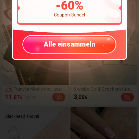
-
60
%
Gelb, Weiß, Grün, Blau und an
deren Farben, Outdoor-Hänge
Coupon-Bündel
matte, unverzichtbar für Stra
nd und Pool, großartig für Fot
ografie, ein Muss
Alle einsammeln
Franclia Modische, lässig
5 weiße Gold-Geschenktüten
-
1
%
e, vielseitige, strukturiert
mit Schleifenhenkeln, leichte
11
3
,87
,08
€
€
11,99€
e, weiche Stoff-Shorts
faltbare vertikale Geschenktü
mit hoher Taille und Schli
ten, geeignet für Hochzeit, Ei
tz, Damen-Röcke, Damen
nzelhandel, Party, Geburtsta
-Culotte, Damen-Hotpant
g, Heiratsantrag, Jahrestag,
s, lässige Frühlings-/Herb
Vatertag, Valentinstag und V
stbekleidung für Damen,
erlobungsparty-Dekoration, a
Damen-Minirock
uch ideal als Geschenke für G
eburtstag, Vatertag und Dank