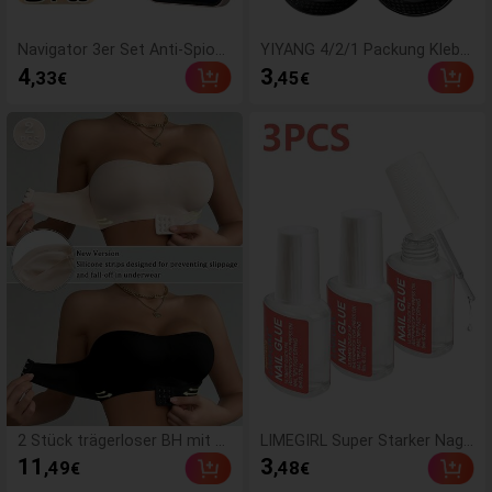
Navigator 3er Set Anti-Spion
YIYANG 4/2/1 Packung Klebb
age Privatsphäre Gehärtetes
arer Silikon-Rückenfreier Pus
4
3
,33
,45
€
€
Glas Bildschirmschutz für S
h-Up Unsichtbarer BH, Wasch
martphone, Nicht-Vollbild, bru
bar, Vorderverschluss, Brustv
chsicher, kompatibel mit iPho
ergrößernd - Hautfreundliche
ne 17Pro Max/17 17Pro/17 Ai
Cups, Geeignet für A-D Cup, S
r/16 Pro Max/16/16 Pro/16 Pl
ommer Hochzeitskleid/Rücke
us/15 Pro Max/15/15 Pro/15
nfreies Kleid (Frauengeschen
Plus/14 Pro Max/14/14 Pro/1
k | Weihnachten und Valentin
4 Plus /13 Pro Max/13/13 Pr
stag), Hochzeitsessentials
o/12/12 Pro/12 Pro Max/11/
11 Pro Max Alle Serien
2 Stück trägerloser BH mit Fr
LIMEGIRL Super Starker Nage
ontverschluss, verbesserter r
llack, 3 Stücke/Set 8ml/Flasc
11
3
,49
,48
€
€
utschfester Silikonstreifen, w
he Schnelltrocknender Nagelk