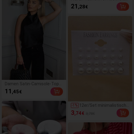
it Kleber, Versiegelung un
Sexy Strandurlaub Y2K Bomb
21
,28
€
d Wimpern-Werkzeugen,
shell Kleid
geeignet für Alltag, Party,
Reisen, perfektes Gesch
enk für Familie und Freun
de, ästhetisch
Damen Satin-Camisole-Top
mit offenem Rücken, Damen
11
,45
€
Sommer-Strand-Crop-Top, D
amen Camisole mit offenen
Schultern in Schwarz, Date Ni
12er/Set minimalistische
-
1
%
ght
modische vielseitige süß
3
,74
€
3,78€
e Perlen-Ohrstecker Kom
bination, für Frauen