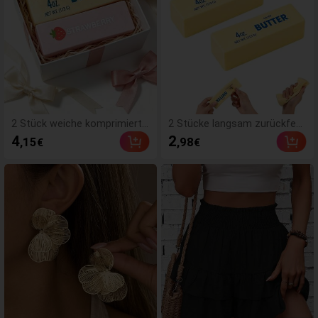
2 Stück weiche komprimierte
2 Stücke langsam zurückfed
Schaumstoff-Spielzeuge mit
erndes, butterduftiges Stres
4
2
,15
,98
€
€
Butter- und Erdbeerduft, sup
slinderungsspielzeug - senso
erweiches Gefühl, natürlicher
risches Schreibtisch-Angstlin
Duft, Lebensmittel-förmige S
derungsspielzeug, Stresslind
tressabbau-Spielzeuge (ohne
erungsspielzeug, heilende But
Box), perfekt als Partygesche
terschleim - feuchtigkeitsspe
nke, Angstlinderung, mehrere
ndend und weich, kann Angst,
Stile erhältlich, geeignet für S
ADHS und Stress lindern, Mut
tressabbau und Feiertagsges
tertagsgeschenk, Geburtstag
chenke, Butterbonbon, weich
spartygeschenk, Geschenk fü
und quetschbar, Kawaii
r sie, Geschenk für ihn, Gesch
enk für Mama, Geschenk für
Freunde