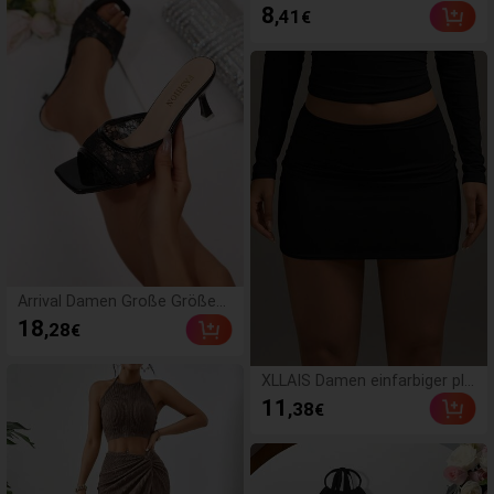
r, Geburtstagsgeschenk für J
Urlaub Minimalistisch Basic K
8
,41
€
ungen und Mädchen, neuartig
urzarm Rundhals Tailliert Spit
es sensorisches Spielgesche
ze Patchwork Romantisch D
nk
ate Urlaub Strand Pendeln Ele
gant Weißes Strand T-Shirt S
ommer Strand Urlaub Lässig
Kontrast Spitze T-Shirt
Arrival Damen Große Größen
Bequeme Minimalistische Sa
18
,28
€
ndalen mit quadratischer Zeh
enpartie und Cut-outs, Lässig
Modisch Outdoor/Strandmod
XLLAIS Damen einfarbiger plis
e Sommerschuhe, Kitten Hee
sierter Bodycon-Rock Schwa
11
,38
€
ls, Sandalen, Absatz
rz Frühling, vom Büro zum W
ochenende