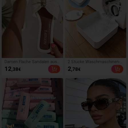
stoßfest
Damen Flache Sandalen aus
2 Stücke Waschmaschinen-A
geflochtenem Stroh mit Schl
uffangwanne Tropfschale, w
12
2
,38
,78
€
€
eife und Metalldekor, bequem
asserdichte Bodenschutzma
er minimalistischer Stil für Url
tte für Waschraum, Anti-Über
aub, Strand, Zuhause, täglich
lauf Anti-Leckage Schale, lan
e Nutzung, weiße geflochten
ganhaltend Waschmaschinen
e offene Zehen Pantoffeln, B
-Zubehör, Reinigungsmittel fü
oho Chic
r Waschbereich & Hausorgani
sation