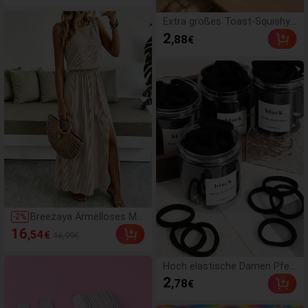
ender Handsqueezer, Stressb
all, Fidget für Erwachsene, fe
Extra großes Toast-Squishy-
ucht & elastisch, lindert Angs
Spielzeug, superweiches Butt
2
,88
€
t, geeignet für Klassenzimme
ertoast-Stressabbau-Drücks
r, Büroentspannung, Schreibti
pielzeug, erhältlich in Rosa, G
schdekoration, Klassenzimm
elb, Weiß und Grün, Stressab
erbelohnung, Partygeschenk
bau-Squishy-Spielzeug -- perf
und Feiertagsgeschenk, stim
ekt für Geburtstags- und Feie
mungsaufhellend
rtagsgeschenke, tägliche klei
ne Überraschungsgeschenke,
Kawaii, stimmungsaufhellend
Breezaya Ärmelloses Ma
-
2
%
xikleid mit Rundhalsauss
16
,54
€
16,99€
chnitt Einfarbig, lässig &
für den Arbeitsweg, mit t
aillierter Taille und Schlitz
Hoch elastische Damen Pfer
saum für Damen, Damen
deschwanz Haargummis, Ha
2
,78
€
Outfit
arbänder, Haaraccessoires, Fi
tness Sport Haarbänder, Ho