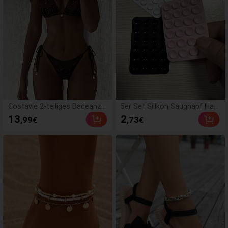
Costavie 2-teiliges Badeanzu
5er Set Silikon Saugnapf Han
g-Set, mit glitzerndem strukt
dyhülle Halter, Saugnapf Han
13
2
,99
,73
€
€
uriertem Stoff, Perlendekor,
dy Ständer, Klebender Handyh
Neckholder-Dreieck-BH-Obert
alter, Klebender Handy Ständ
eil und seitlich gebundenen H
er (Vor der Verwendung bitte
osen, sexy Bikini-Set für Frühl
die Oberfläche sorgfältig reini
ings-/Sommerurlaub am Stra
gen, um sicherzustellen, dass
nd
sie sauber und flach ist. 30 M
inuten nach dem Anbringen w
arten, bevor Sie es benutze
n), Must Have