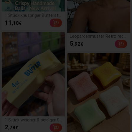
1 Stück knuspriger Buttersta
b, handgemachter Stressabb
11
,18
€
au-Ball mit Sprachsteuerung,
realistisches Lebensmittel-S
pielzeug, Quetsch- und Entlas
Leopardenmuster Retro rech
tungsspielzeug, ASMR-Spielz
teckige Sonnenbrille, Kunstst
5
,92
€
eug, Fidget-Spielzeug
off UV-Schutz Brille für Reise
n und Strand, Y2K Ästhetik
1 Stück weicher & seidiger St
ressabbau, Quetschbar, sens
2
,78
€
orisch, langsam zurückspring