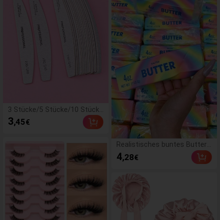
me Beauty Haaraccessoires,
geeignet für Sommer, Urlaub,
Reisen. (10/20/50/100/200)
3 Stücke/5 Stücke/10 Stück
e/25 Stücke/50 Stücke graue
3
,45
€
dünne Holz-Nagelfeile - 100/1
80/240 Körnung Nagelfeilen d
oppelseitig Schleifpapier was
Realistisches buntes Butter-
chbar Schleifpapier wiederver
Quetschspielzeug, Regenbog
4
,28
€
wendbare Nagelpolierer Mani
enfarbe - weicher, druckresist
küre-Werkzeuge für natürlich
enter Finger-Spinner, langsam
e Nägel Acrylnägel Zuhause u
zurückspringendes sensorisc
nd Salon, ein Muss
hes Stressabbau-Spielzeug, l
ustiges Scherzgeschenk, gee
ignet für Autismus, Stress- u
nd Angstlinderung, perfektes
Geschenk, stimmungsaufhell