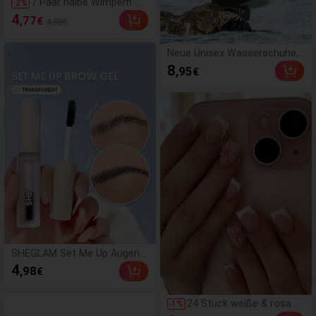
7 Paar halbe Wimpern mi
-
2
%
t transparentem Band, K
4
,77
€
4,88€
atzenaugen-Schwanz, ve
rlängerte Wimpern, natürl
iches Aussehen, wischig,
Neue Unisex Wasserschuhe,
falsche Nerz-Wimpern, fl
Strandschuhe, Yogashuhe, S
8
,95
€
auschig, weich, falsche
andalen, Outdoor-Schwimms
Wimpern für natürliches
chuhe, Tauchschuhe, rutschf
Make-up, geeignet für de
este leichte Wasserschuhe,
n täglichen Gebrauch, Pa
Schnorchelschuhe, schnelltro
rtywear, Valentinstag Ma
cknend
ke-up
SHEGLAM Set Me Up Augenbr
auengel Marken-SchöNheit K
4
,98
€
osmetik Make-Up FüR Frauen
Und MäDchen
24 Stück weiße & rosa 3
-
1
%
D Blütenblatt quadratisc