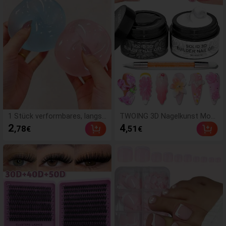
1 Stück verformbares, langsa
TWOING 3D Nagelkunst Mod
m zurückfederndes, transpar
elliergel - Form- & Modellierge
2
4
,78
,51
€
€
entes Eisball-Quetschspielze
l für DIY Nageldesigns, perfek
ug, Stressabbau-Quetschspie
t zum Malen, 3D Dekoratione
lzeug, Angstlinderungsspielze
n & Halloween Nagelkunst, U
ug, Partygeschenk, Geschenk
V LED Aushärtung Architektur
tüten-Füllpreis, Geburtstag, F
gel Nagelverlängerung, nicht k
üll-Quetschspielzeug, ästheti
lebrige Hände und Mehrzwec
sch
knägel, Bestseller