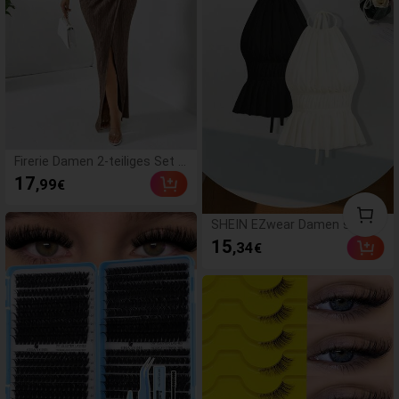
Firerie Damen 2-teiliges Set b
estehend aus schlichtem kur
17
,99
€
zen Trägershirt und Rockteil
mit Taillenknotendetail
SHEIN EZwear Damen sexy ei
nfarbiges plissiertes Top mit
15
,34
€
Rückenausschnitt und Träger
hals