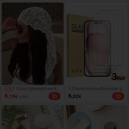
eiche dünne Cups, drahtloser
leber, Wasserdichter Lang an
Push-Up Damen-Dessous, Sc
haltender Kleber Geeignet für
hwarz und Beige, Hochzeit
Kunstnägel, Muss haben
1 Stück Häkelspitzen-Ko
3 Stücke hochauflösender ge
-
1
%
pftuch, Boho-Stil gestric
härteter Glasschutzfolie, ko
6
6
,18
,02
€
€
6,28€
ktes Kopfband, französis
mpatibel mit Geräten, kratzfe
ches Vintage-Haarband
st, stoßfest, oleophobe Besc
mit Durchbruchmuster, S
hichtung, glatte Berührung, k
ommer-Strand-Haaracce
ompatibel mit X/XR/11/12/1
ssoire für Frauen, Boho-
3/14/15/16/16Plus/16Pro/16
Chic
ProMax/16e/17/17 Air/17 Pr
o/17 Pro Max/17e Full Series,