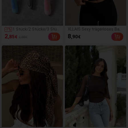
1 Stück/2 Stücke/3 Stüc
XLLAIS Sexy trägerloses Basi
-
1
%
ke Rasiererhalter ohne B
c-Camisole, modisches einfa
2
8
,85
,90
€
€
2,88€
ohren, Wandhalterung mi
rbiges dehnbares figurbetont
t Kabelhalter und Kleider
es Tube Top, geeignet für Fra
haken für Kleidung & Tas
uen zu allen Jahreszeiten, läs
chen
sig, schwarz, Sommer, Y2K-Ä
sthetik