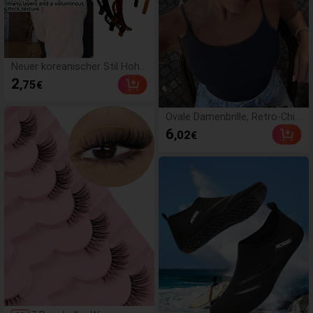
Neuer koreanischer Stil Hohlg
ewebe Haarband, elastisches
2
,75
€
Haargummi, Ponyclip, Haarzu
behör, Damen Haarzubehör, F
risuren Styling Tool, Schönhei
Ovale Damenbrille, Retro-Chic
tsprodukt, Damen Locken Ha
Metallrahmen in Schwarz, Rei
6
,02
€
arzubehör, hitzefreie Locken,
se- & Strandaccessoire, Herb
Haarzubehör, Haarclip, ästhet
st/Winter Business & Casual,
isch
College-Stil, Office Siren