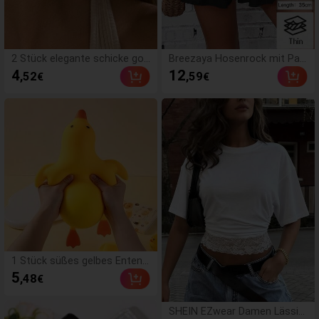
2 Stück elegante schicke gol
Breezaya Hosenrock mit Papi
dene Blumen-Ohrstecker, gee
ertasche-Taille, Rüschenbesa
4
12
,52
,59
€
€
ignet für den täglichen Gebra
tz,
uch, Dates, Partys, Festivals,
Geschenke, Bankette, Schmu
ck-Matching, Geschenk für si
e
1 Stück süßes gelbes Enten-
Stressspielzeug zum Drücke
5
,48
€
n, weiches Cartoon-Tier-Squi
shy-Spielzeug, Belohnung für
Kleinkinder im Klassenzimme
SHEIN EZwear Damen Lässig