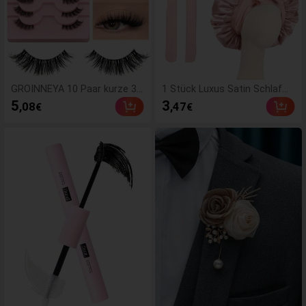
end, Partygeschenke
GROINNEYA 10 Paar kurze 3D
1 Stück Luxus Satin Schlafm
Kunstmink Wimpern mit tran
ütze mit verstellbarer Schleif
5
3
,08
,47
€
€
sparentem Band, Katzenauge
e - leichte Haarpflegekappe f
n-Stil, natürlich aussehende
ür lockiges/geflochtenes/nat
Wimpern (JA2502)
ürliches Haar, in mehreren Far
ben erhältlich, essenziell für d
ie nächtliche Haarpflege, wei
ch und eng anliegend für das
Haar, Friseursalon Haarpflege
produkte und Accessoires, ä
sthetisch