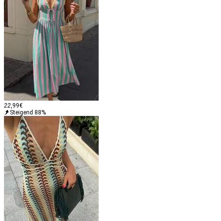
22
,99
€
Steigend 88%