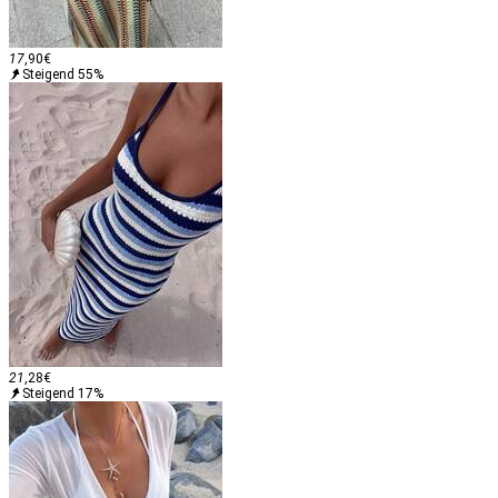
17
,90
€
Steigend 55%
21
,28
€
Steigend 17%