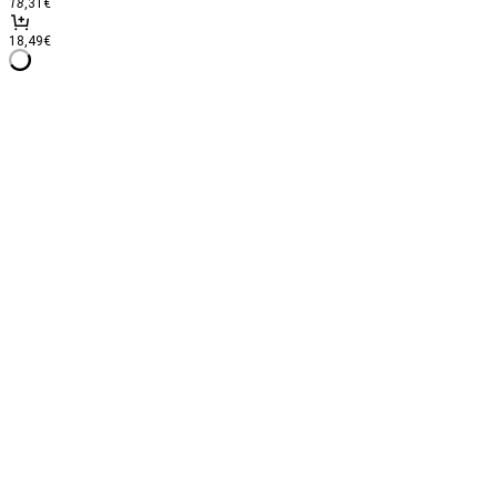
18
,31
€
18,49€