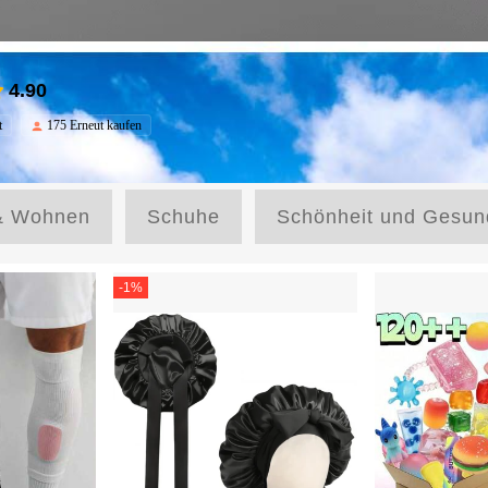
4.90
t
175 Erneut kaufen
& Wohnen
Schuhe
Schönheit und Gesun
-
1
%