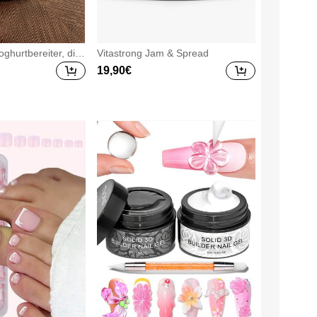
ghurtbereiter, digi
Vitastrong Jam & Spread
Joghurtfermenter fü
19
,90
€
ein, Natto, Haushal
tationsgerät, EU-