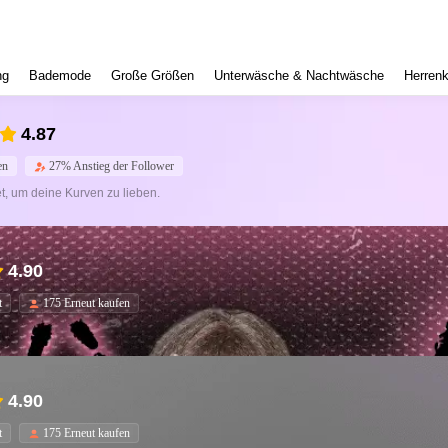
ng
Bademode
Große Größen
Unterwäsche & Nachtwäsche
Herrenk
4.87
en
27% Anstieg der Follower
t, um deine Kurven zu lieben.
4.90
t
175 Erneut kaufen
4.90
t
175 Erneut kaufen