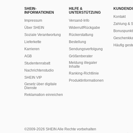
SHEIN-
HILFE &
KUNDENDI
INFORMATIONEN
UNTERSTÜTZUNG
Kontakt
Impressum
Versand-Info
Zahlung & S
Über SHEIN
Widerruf/Rückgabe
Bonuspunkt
Soziale Verantwortung
Rückerstattung
Geschenkka
Lieferkette
Bestellung
Häufig gest
Karrieren
Sendungsverfolgung
AGB
Größenberater
Meldung illegaler
Studentenrabatt
Inhalte
Nachrichtenstudio
Ranking-Richtlinie
SHEIN VIP
​Produktinformationen
Gesetz über digitale
Dienste
Reklamation einreichen
©2009-2026 SHEIN Alle Rechte vorbehalten