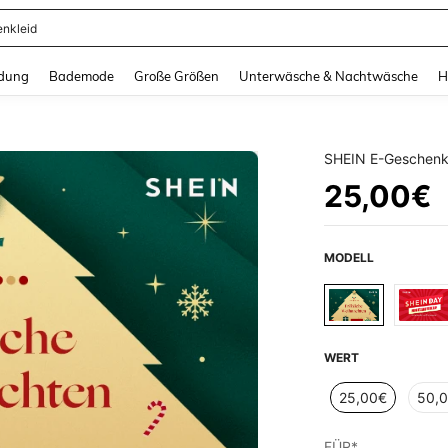
enkleid
and down arrow keys to navigate search Zuletzt gesucht and Suche und Finde. Pr
dung
Bademode
Große Größen
Unterwäsche & Nachtwäsche
H
SHEIN E-Geschenk-
25,00€
MODELL
WERT
25,00€
50,
FÜR*