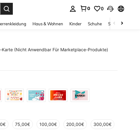
0
0
ess Enter to select.
errenkleidung
Haus & Wohnen
Kinder
Schuhe
Schmuck & Acces
Karte (Nicht Anwendbar Für Marketplace-Produkte)
00€
75,00€
100,00€
200,00€
300,00€