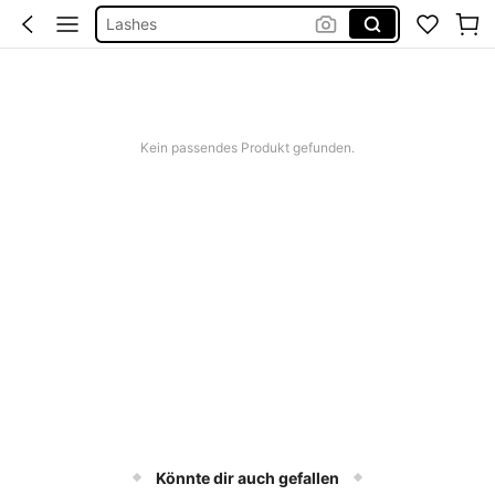
Lashes
Nails
Nägel Press On
Nägel
Kein passendes Produkt gefunden.
Könnte dir auch gefallen