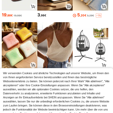
19
3
5
,88€
,98€
,20€
19,98€
5,29€
-1%
2
12
20
Wir verwenden Cookies und ähnliche Technologien auf unserer Website, um Ihnen den
,88€
,78€
,00€
von Ihnen angeforderten Service bereitzustellen und Ihnen das bestmögliche
Webseitenerlebnis zu bieten. Sie können jederzeit nach Ihrer Wahl "Alle ablehnen", "Alle
akzeptieren" oder Ihre Cookie-Einstellungen anpassen. Wenn Sie "Alle akzeptieren"
auswählen, werden wir alle optionalen Cookies setzen, die uns helfen, den
Datenverkehr zu analysieren, erweiterte Funktionen anzubieten und Inhalte und
Anzeigen an Ihr Einkaufserlebnis bei SHEIN anzupassen. Wenn Sie "Alle ablehnen"
auswählen, lassen Sie nur die unbedingt erforderlichen Cookies zu, die unsere Website
zum Laufen bringen. Sie können diese in den Browsereinstellungen deaktivieren, was
jedoch die Funktionalität der Website beeinträchtigen kann. Um mehr über die von uns