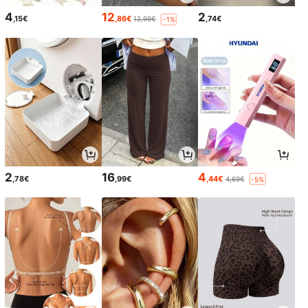
4
12
2
,15€
,86€
,74€
12,99€
-1%
2
16
4
,78€
,99€
,44€
4,69€
-5%