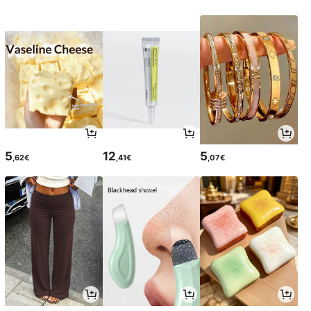
5
12
5
,62€
,41€
,07€