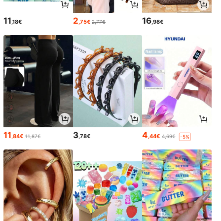
11
2
16
,18€
,75€
,98€
2,77€
11
3
4
,84€
,78€
,44€
11,87€
4,69€
-5%