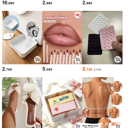
16
2
2
,99€
,88€
,88€
2
5
2
,78€
,58€
,73€
2,75€