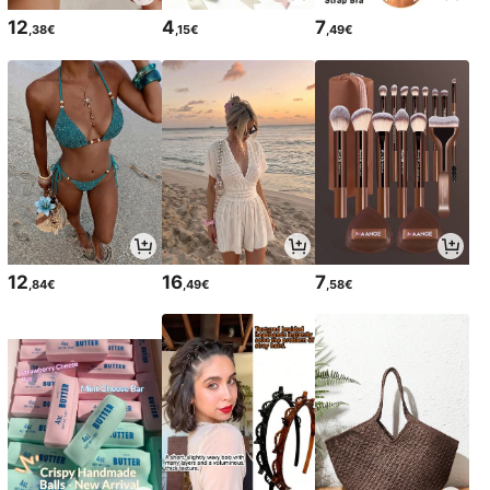
12
4
7
,38€
,15€
,49€
12
16
7
,84€
,49€
,58€