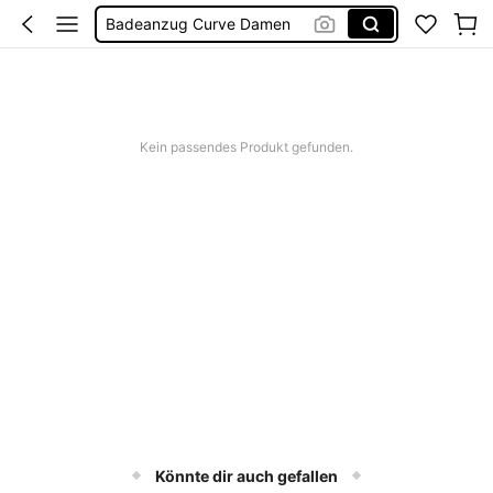
Badeanzug Curve Damen
Sommerkleider Für Damen
Tankini Damen Große Größen
Bikini Große Größen
Kein passendes Produkt gefunden.
Könnte dir auch gefallen