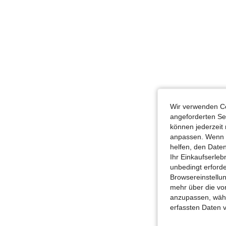
Wir verwenden Co
angeforderten Ser
können jederzeit 
anpassen. Wenn Si
helfen, den Date
Ihr Einkaufserle
unbedingt erford
Browsereinstellun
mehr über die vo
anzupassen, wähle
erfassten Daten 