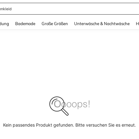
enkleid
and down arrow keys to navigate search Zuletzt gesucht and Suche und Finde. Pr
dung
Bademode
Große Größen
Unterwäsche & Nachtwäsche
H
Kein passendes Produkt gefunden. Bitte versuchen Sie es erneut.