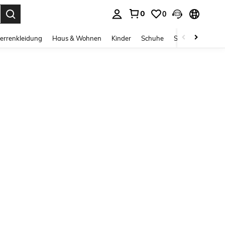
0
0
ess Enter to select.
errenkleidung
Haus & Wohnen
Kinder
Schuhe
Schmuck & Acces