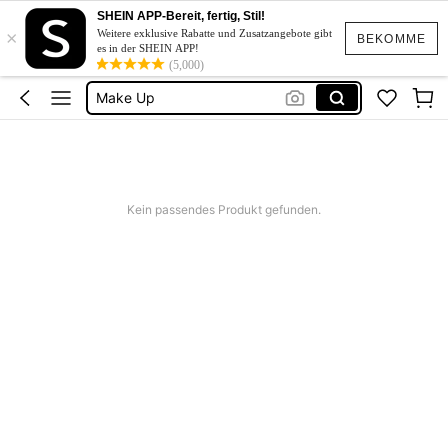
Freckle Pen
SHEIN APP-Bereit, fertig, Stil!
×
Eyeliner
Weitere exklusive Rabatte und Zusatzangebote gibt
BEKOMME
es in der SHEIN APP!
Sheglam
(5,000)
Make Up
Sommersprossen
Freckle Pen
Eyeliner
Kein passendes Produkt gefunden.