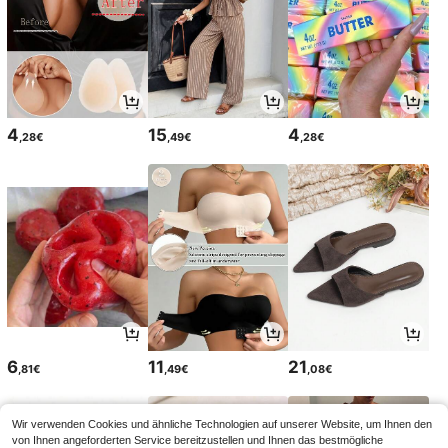
4
15
4
,28€
,49€
,28€
6
11
21
,81€
,49€
,08€
Wir verwenden Cookies und ähnliche Technologien auf unserer Website, um Ihnen den
von Ihnen angeforderten Service bereitzustellen und Ihnen das bestmögliche