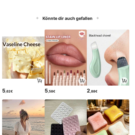
Könnte dir auch gefallen
5
5
2
,62€
,58€
,88€