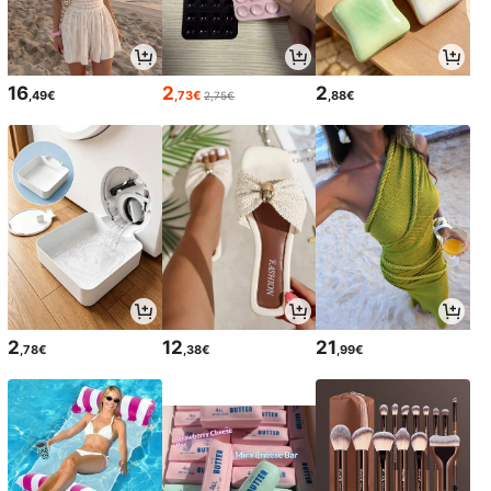
16
2
2
,49€
,73€
,88€
2,75€
2
12
21
,78€
,38€
,99€