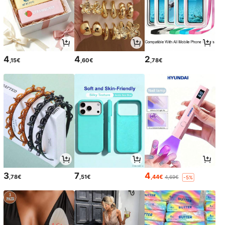
4
4
2
,15€
,60€
,78€
3
7
4
,78€
,51€
,44€
4,69€
-5%