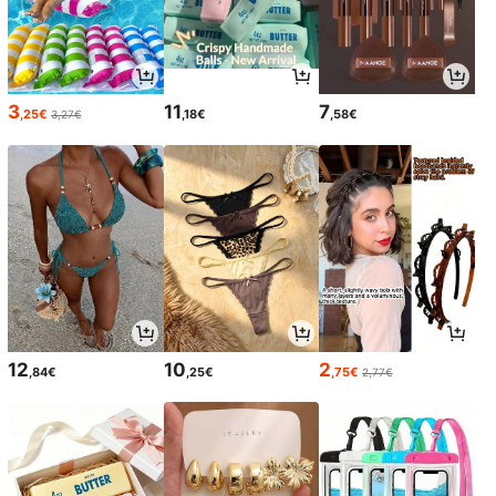
3
11
7
,25€
,18€
,58€
3,27€
12
10
2
,84€
,25€
,75€
2,77€