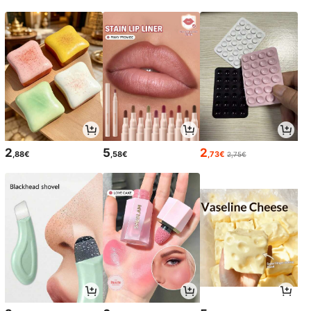
2
5
2
,88€
,58€
,73€
2,75€