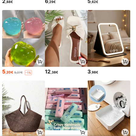
2
6
5
,88€
,29€
,62€
5
12
3
,20€
,38€
,98€
5,27€
-1%