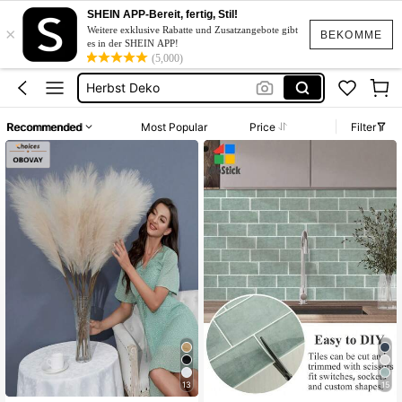
Fächer
SHEIN APP-Bereit, fertig, Stil!
×
Deko
Weitere exklusive Rabatte und Zusatzangebote gibt
BEKOMME
es in der SHEIN APP!
Poster
(5,000)
Herbst Deko
Bilder
Recommended
Most Popular
Price
Filter
Fächer
Deko
13
15