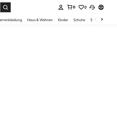
0
0
ess Enter to select.
errenkleidung
Haus & Wohnen
Kinder
Schuhe
Schmuck & Acces