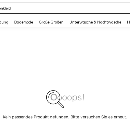
enkleid
and down arrow keys to navigate search Zuletzt gesucht and Suche und Finde. Pr
dung
Bademode
Große Größen
Unterwäsche & Nachtwäsche
H
Kein passendes Produkt gefunden. Bitte versuchen Sie es erneut.