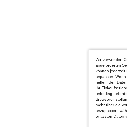
Wir verwenden Co
angeforderten Ser
können jederzeit 
anpassen. Wenn Si
helfen, den Date
Ihr Einkaufserle
unbedingt erford
Browsereinstellun
mehr über die vo
anzupassen, wähle
erfassten Daten 