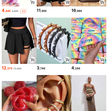
4
11
16
,44€
,49€
,98€
4,69€
-5%
12
3
4
,37€
,78€
,28€
12,49€