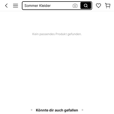
Sommer Kleider
Zwei Teiler Damen
Sommerkleider Für Damen
Bikini
Kein passendes Produkt gefunden.
Könnte dir auch gefallen