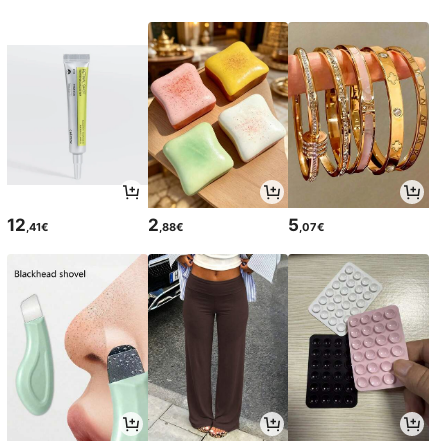
12
2
5
,41€
,88€
,07€