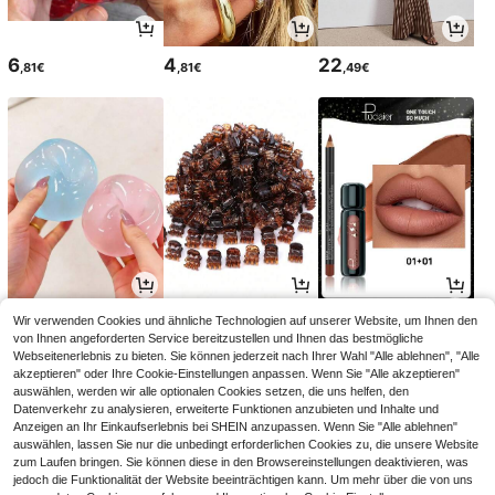
6
4
22
,81€
,81€
,49€
2
2
5
Wir verwenden Cookies und ähnliche Technologien auf unserer Website, um Ihnen den
,78€
,68€
,03€
von Ihnen angeforderten Service bereitzustellen und Ihnen das bestmögliche
Webseitenerlebnis zu bieten. Sie können jederzeit nach Ihrer Wahl "Alle ablehnen", "Alle
akzeptieren" oder Ihre Cookie-Einstellungen anpassen. Wenn Sie "Alle akzeptieren"
auswählen, werden wir alle optionalen Cookies setzen, die uns helfen, den
Datenverkehr zu analysieren, erweiterte Funktionen anzubieten und Inhalte und
Anzeigen an Ihr Einkaufserlebnis bei SHEIN anzupassen. Wenn Sie "Alle ablehnen"
auswählen, lassen Sie nur die unbedingt erforderlichen Cookies zu, die unsere Website
zum Laufen bringen. Sie können diese in den Browsereinstellungen deaktivieren, was
jedoch die Funktionalität der Website beeinträchtigen kann. Um mehr über die von uns