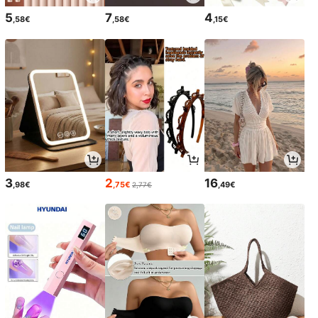
5
7
4
,58€
,58€
,15€
3
2
16
,98€
,75€
,49€
2,77€