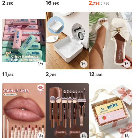
2
16
2
,88€
,99€
,73€
2,75€
11
2
12
,18€
,78€
,38€