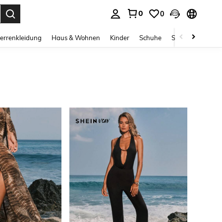
0
0
ess Enter to select.
errenkleidung
Haus & Wohnen
Kinder
Schuhe
Schmuck & Acces