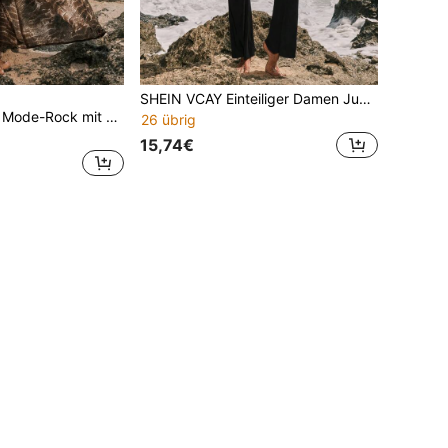
SHEIN VCAY Einteiliger Damen Jumpsuit mit Neckholder und offenem Rücken Einfarbig für den Urlaub
Opulessa Langer Mode-Rock mit Schlangenmuster für Frauen im Urlaub
26 übrig
15,74€