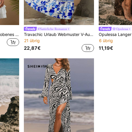
#Natürliche Romanze
Opulessa
Travachic Einfarbiges gewobenes Kleid für den Urlaub mit rundem Ausschnitt, Laternenärmel, Zugband-Design und schmaler Passform für Damen
Travachic Urlaub Webmuster V-Ausschnitt Spaghettiträger Lockeres Kuchenkleid für Damen
21 übrig
6 übrig
22,87€
11,19€