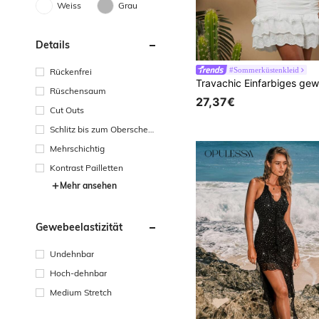
Weiss
Grau
Details
#Sommerküstenkleid
Rückenfrei
Rüschensaum
27,37€
Cut Outs
Schlitz bis zum Oberschenk
el
Mehrschichtig
Kontrast Pailletten
Mehr ansehen
Gewebeelastizität
Undehnbar
Hoch-dehnbar
Medium Stretch