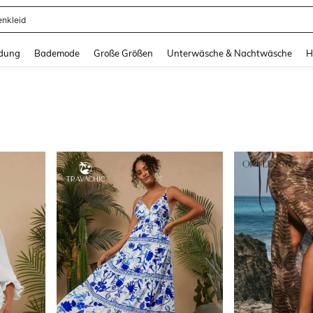
enkleid
and down arrow keys to navigate search Zuletzt gesucht and Suche und Finde. Pr
dung
Bademode
Große Größen
Unterwäsche & Nachtwäsche
H