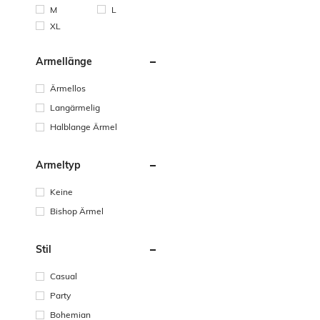
M
L
XL
Ärmellänge
Ärmellos
Langärmelig
Halblange Ärmel
Ärmeltyp
Keine
Bishop Ärmel
Stil
Casual
Party
Bohemian