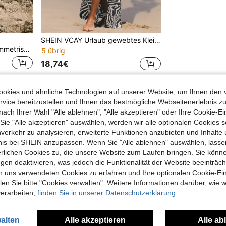
SHEIN VCAY Urlaub gewebtes Kleid für Damen mit langen Ärmeln, Taillengürtel, Hohlsaum, hohem Schlitz, schwarz-weißem Leoparden-, rot-, blau- und gelbem Blumen Muster
Opulessa Urlaubs-Stil asymmetrisches Hemdskleid mit Halternacken für Frauen
5 übrig
18,74€
okies und ähnliche Technologien auf unserer Website, um Ihnen den 
1
Insgesamt 1 Seiten
vice bereitzustellen und Ihnen das bestmögliche Webseitenerlebnis zu
nach Ihrer Wahl "Alle ablehnen", "Alle akzeptieren" oder Ihre Cookie-Ei
e "Alle akzeptieren" auswählen, werden wir alle optionalen Cookies s
nverkehr zu analysieren, erweiterte Funktionen anzubieten und Inhalte
bnis bei SHEIN anzupassen. Wenn Sie "Alle ablehnen" auswählen, lassen
erlichen Cookies zu, die unsere Website zum Laufen bringen. Sie könne
gen deaktivieren, was jedoch die Funktionalität der Website beeinträc
n uns verwendeten Cookies zu erfahren und Ihre optionalen Cookie-Ei
n Sie bitte "Cookies verwalten". Weitere Informationen darüber, wie w
verarbeiten,
finden Sie in unserer Datenschutzerklärung.
alten
Alle akzeptieren
Alle ab