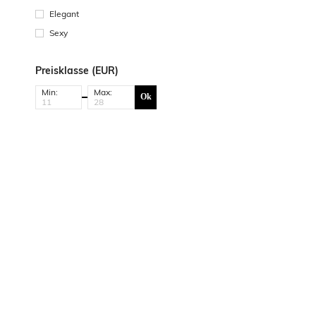
Elegant
Sexy
Preisklasse (EUR)
Min:
Max:
Ok