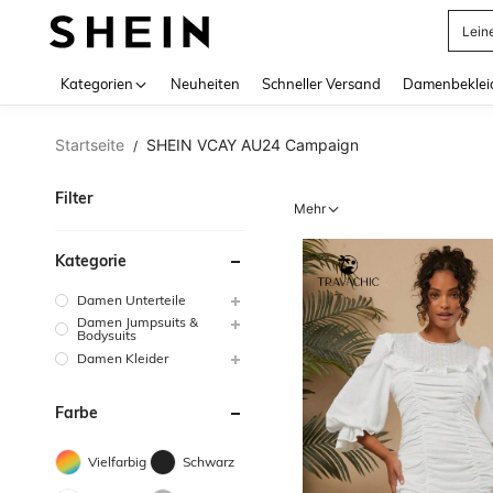
Lein
Use up 
Kategorien
Neuheiten
Schneller Versand
Damenbeklei
Startseite
SHEIN VCAY AU24 Campaign
/
Filter
Mehr
Kategorie
Damen Unterteile
Damen Jumpsuits &
Bodysuits
Damen Kleider
Farbe
Vielfarbig
Schwarz