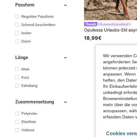
Passform
Reguläre Passform
Schmal Geschnitten
#Sommerküstenkleid
locker
18,99€
Dünn
Wir verwenden Co
Länge
angeforderten Ser
können jederzeit 
Maxi
anpassen. Wenn Si
Kurz
helfen, den Date
Extralang
Ihr Einkaufserle
unbedingt erford
Browsereinstellun
Zusammensetzung
mehr über die vo
anzupassen, wähle
Polyester
erfassten Daten 
Elasthan
Viskose
Cookies verw