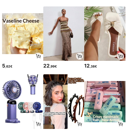
5
22
12
,62€
,99€
,38€