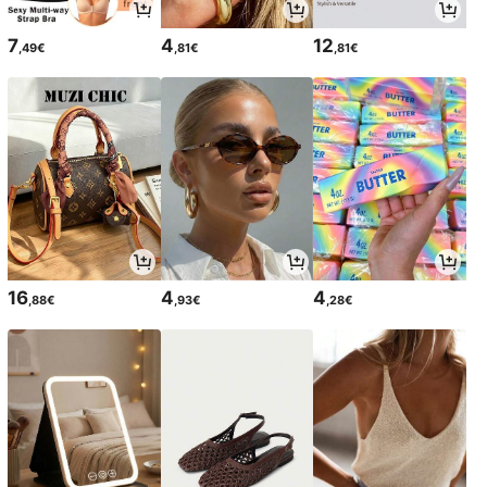
7
4
12
,49€
,81€
,81€
16
4
4
,88€
,93€
,28€