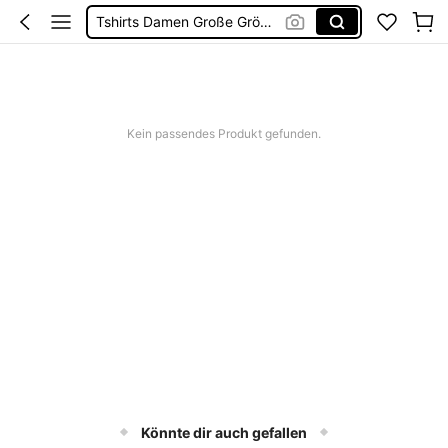
Tshirts Damen Große Größen
Oberteile Grosse Grössen
Tunika Große Größen
Tops Damen Große Größen
Kein passendes Produkt gefunden.
Könnte dir auch gefallen