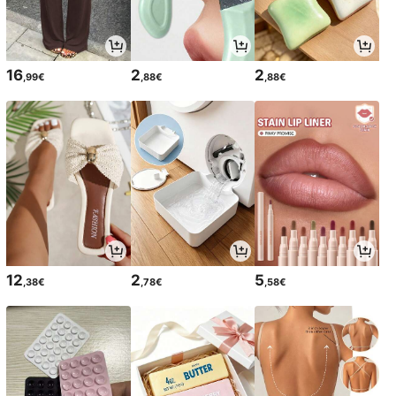
16
2
2
,99€
,88€
,88€
12
2
5
,38€
,78€
,58€