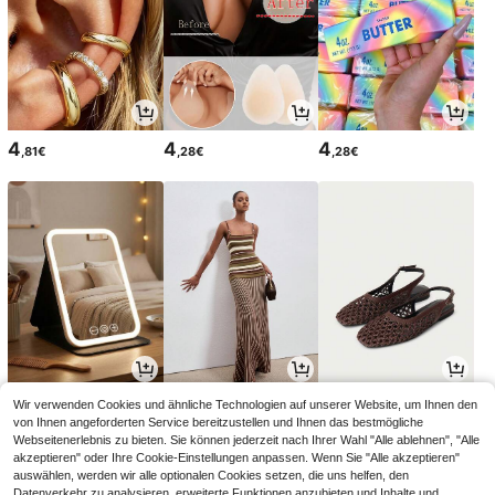
4
4
4
,81€
,28€
,28€
3
22
19
Wir verwenden Cookies und ähnliche Technologien auf unserer Website, um Ihnen den
,98€
,49€
,88€
19,98€
von Ihnen angeforderten Service bereitzustellen und Ihnen das bestmögliche
Webseitenerlebnis zu bieten. Sie können jederzeit nach Ihrer Wahl "Alle ablehnen", "Alle
akzeptieren" oder Ihre Cookie-Einstellungen anpassen. Wenn Sie "Alle akzeptieren"
auswählen, werden wir alle optionalen Cookies setzen, die uns helfen, den
Datenverkehr zu analysieren, erweiterte Funktionen anzubieten und Inhalte und