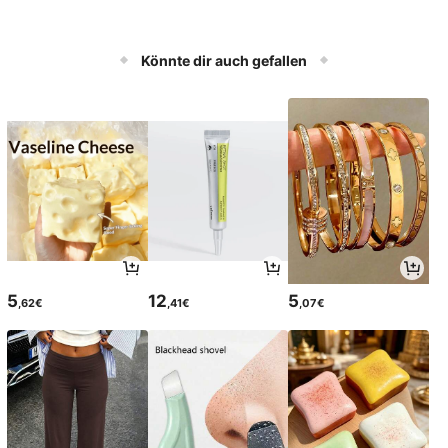
Könnte dir auch gefallen
5
12
5
,62€
,41€
,07€