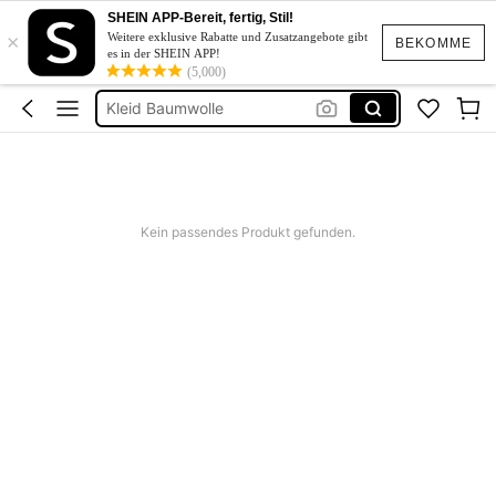
Kleid Weiß Sommer
SHEIN APP-Bereit, fertig, Stil!
×
Kurze Kleider Sommer
Weitere exklusive Rabatte und Zusatzangebote gibt
BEKOMME
es in der SHEIN APP!
Bikini
(5,000)
Kleid Baumwolle
Kurze Hose Männer
Kleid Weiß Sommer
Kurze Kleider Sommer
Kein passendes Produkt gefunden.