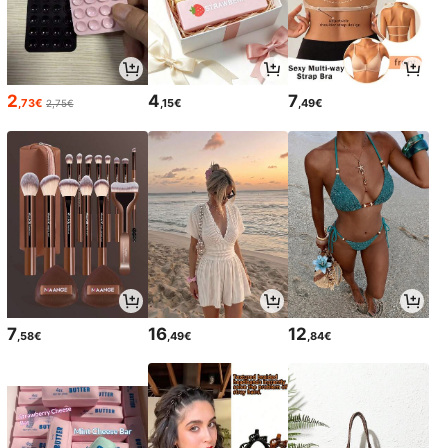
2
4
7
,73€
,15€
,49€
2,75€
7
16
12
,58€
,49€
,84€