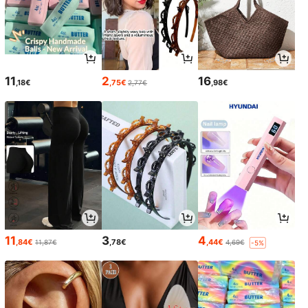
11
2
16
,18€
,75€
,98€
2,77€
11
3
4
,84€
,78€
,44€
11,87€
4,69€
-5%