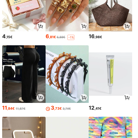
4
6
16
,15€
,81€
,98€
6,88€
-1%
11
3
12
,84€
,73€
,41€
11,87€
3,74€