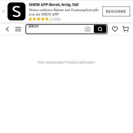
Kleid Weiß Sommer
SHEIN APP-Bereit, fertig, Stil!
×
Kurze Kleider Sommer
Weitere exklusive Rabatte und Zusatzangebote gibt
BEKOMME
es in der SHEIN APP!
Bikini
(5,000)
Kleid Baumwolle
Kurze Hose Männer
Kleid Weiß Sommer
Kurze Kleider Sommer
Kein passendes Produkt gefunden.