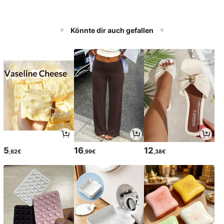
Könnte dir auch gefallen
5
16
12
,62€
,99€
,38€