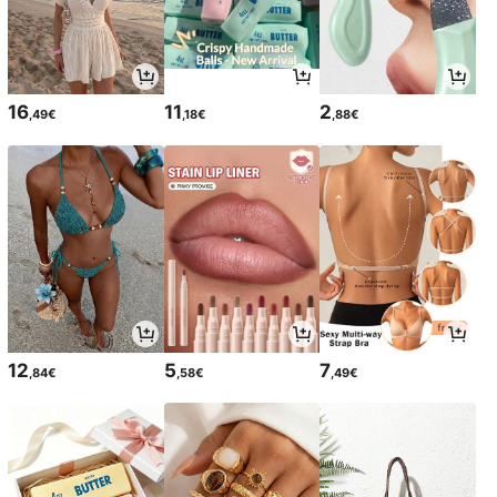
16
11
2
,49€
,18€
,88€
12
5
7
,84€
,58€
,49€