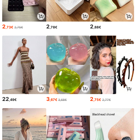
2
2
2
,73€
,78€
,88€
2,75€
22
3
2
,49€
,67€
,75€
3,68€
2,77€