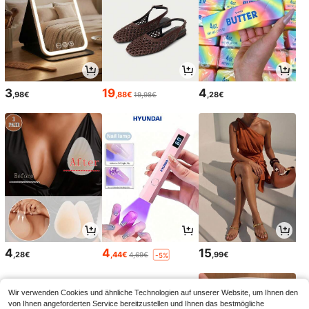
3
19
4
,98€
,88€
,28€
19,98€
4
4
15
,28€
,44€
,99€
4,69€
-5%
Wir verwenden Cookies und ähnliche Technologien auf unserer Website, um Ihnen den
von Ihnen angeforderten Service bereitzustellen und Ihnen das bestmögliche