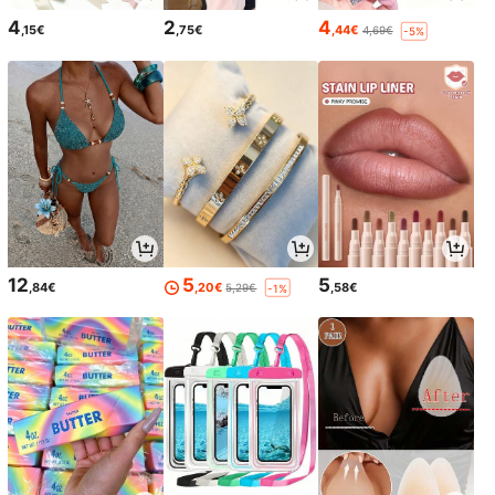
4
2
4
,15€
,75€
,44€
4,69€
-5%
12
5
5
,84€
,20€
,58€
5,29€
-1%