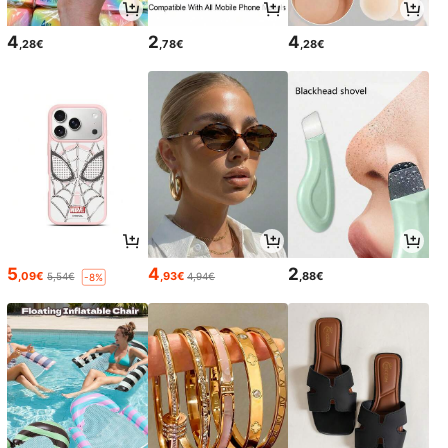
4
2
4
,28€
,78€
,28€
5
4
2
,09€
,93€
,88€
5,54€
4,94€
-8%