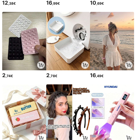
12
16
10
,38€
,99€
,69€
2
2
16
,74€
,78€
,49€