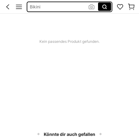
Kleid Baumwolle
Kurze Hose Männer
Kleid Weiß Sommer
Kurze Kleider Sommer
Kein passendes Produkt gefunden.
Könnte dir auch gefallen