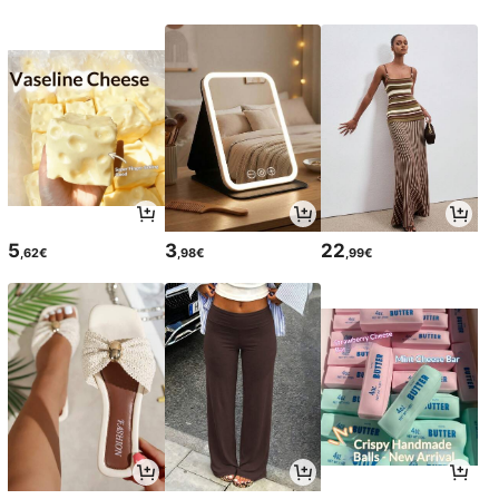
5
3
22
,62€
,98€
,99€