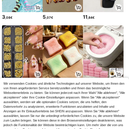
3
5
11
,08€
,07€
,84€
3
2
3
Wir verwenden Cookies und ähnliche Technologien auf unserer Website, um Ihnen den
,95€
,88€
,07€
von Ihnen angeforderten Service bereitzustellen und Ihnen das bestmögliche
Webseitenerlebnis zu bieten. Sie können jederzeit nach Ihrer Wahl "Alle ablehnen", "Alle
akzeptieren" oder Ihre Cookie-Einstellungen anpassen. Wenn Sie "Alle akzeptieren"
auswählen, werden wir alle optionalen Cookies setzen, die uns helfen, den
Datenverkehr zu analysieren, erweiterte Funktionen anzubieten und Inhalte und
Anzeigen an Ihr Einkaufserlebnis bei SHEIN anzupassen. Wenn Sie "Alle ablehnen"
auswählen, lassen Sie nur die unbedingt erforderlichen Cookies zu, die unsere Website
zum Laufen bringen. Sie können diese in den Browsereinstellungen deaktivieren, was
jedoch die Funktionalität der Website beeinträchtigen kann. Um mehr über die von uns