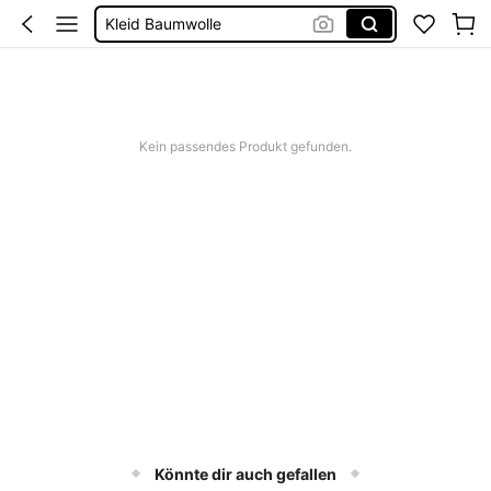
Kleid Baumwolle
Kurze Hose Männer
Kleid Weiß Sommer
Kurze Kleider Sommer
Kein passendes Produkt gefunden.
Könnte dir auch gefallen