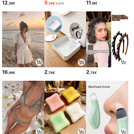
12
5
11
,38€
,34€
,18€
5,37€
16
2
2
,49€
,78€
,75€