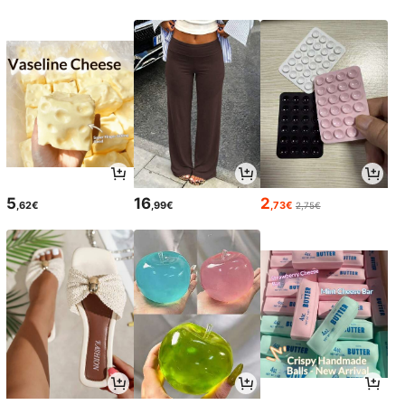
5
16
2
,62€
,99€
,73€
2,75€