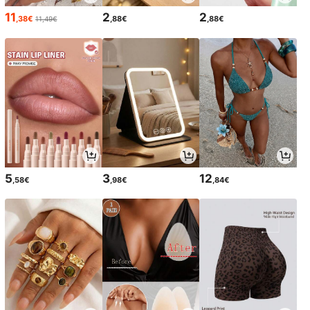
11
2
2
,38€
,88€
,88€
11,49€
5
3
12
,58€
,98€
,84€