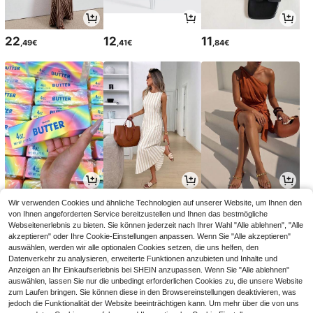
22
12
11
,49€
,41€
,84€
4
18
15
Wir verwenden Cookies und ähnliche Technologien auf unserer Website, um Ihnen den
,28€
,49€
,99€
von Ihnen angeforderten Service bereitzustellen und Ihnen das bestmögliche
Webseitenerlebnis zu bieten. Sie können jederzeit nach Ihrer Wahl "Alle ablehnen", "Alle
akzeptieren" oder Ihre Cookie-Einstellungen anpassen. Wenn Sie "Alle akzeptieren"
auswählen, werden wir alle optionalen Cookies setzen, die uns helfen, den
Datenverkehr zu analysieren, erweiterte Funktionen anzubieten und Inhalte und
Anzeigen an Ihr Einkaufserlebnis bei SHEIN anzupassen. Wenn Sie "Alle ablehnen"
auswählen, lassen Sie nur die unbedingt erforderlichen Cookies zu, die unsere Website
zum Laufen bringen. Sie können diese in den Browsereinstellungen deaktivieren, was
jedoch die Funktionalität der Website beeinträchtigen kann. Um mehr über die von uns