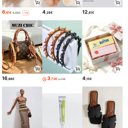
6
4
12
,81€
,28€
,81€
6,88€
-1%
16
3
4
,88€
,73€
,15€
3,74€