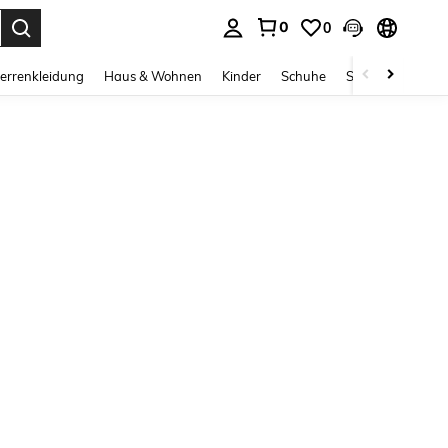
0
0
ess Enter to select.
errenkleidung
Haus & Wohnen
Kinder
Schuhe
Schmuck & Acces