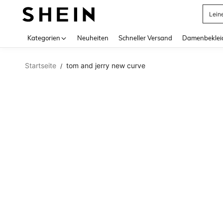
Lein
Use up 
Kategorien
Neuheiten
Schneller Versand
Damenbeklei
Startseite
tom and jerry new curve
/