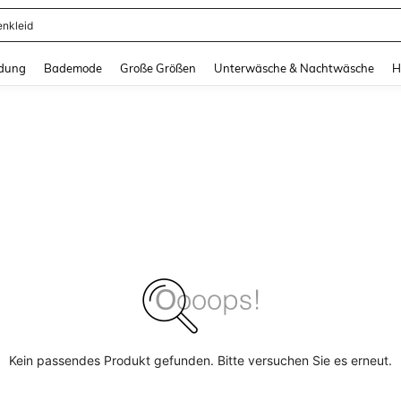
enkleid
and down arrow keys to navigate search Zuletzt gesucht and Suche und Finde. Pr
dung
Bademode
Große Größen
Unterwäsche & Nachtwäsche
H
Kein passendes Produkt gefunden. Bitte versuchen Sie es erneut.