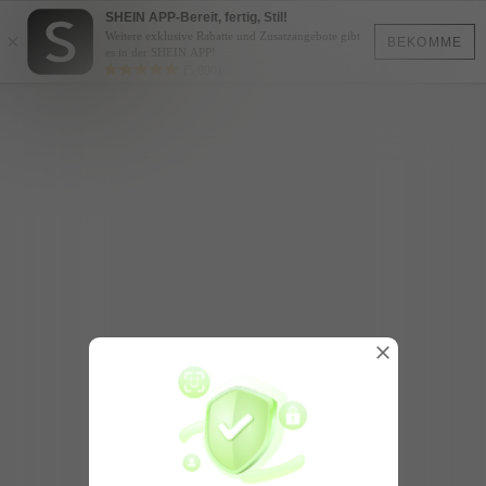
SHEIN APP-Bereit, fertig, Stil!
×
Weitere exklusive Rabatte und Zusatzangebote gibt
BEKOMME
es in der SHEIN APP!
(5,000)