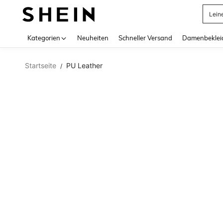
Lein
Use up 
Kategorien
Neuheiten
Schneller Versand
Damenbeklei
Startseite
PU Leather
/