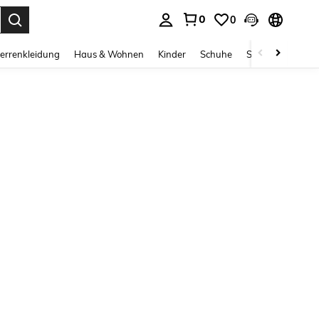
0
0
ess Enter to select.
errenkleidung
Haus & Wohnen
Kinder
Schuhe
Schmuck & Acces