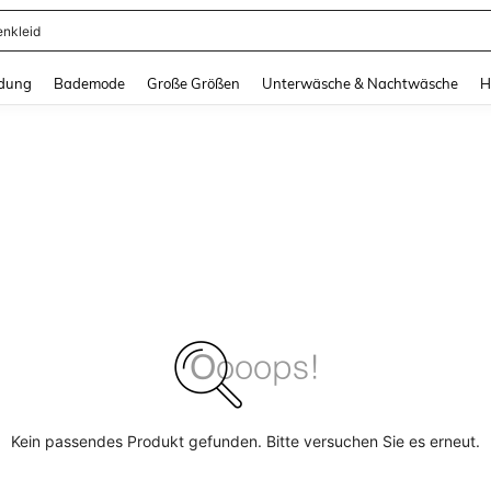
enkleid
and down arrow keys to navigate search Zuletzt gesucht and Suche und Finde. Pr
dung
Bademode
Große Größen
Unterwäsche & Nachtwäsche
H
Kein passendes Produkt gefunden. Bitte versuchen Sie es erneut.