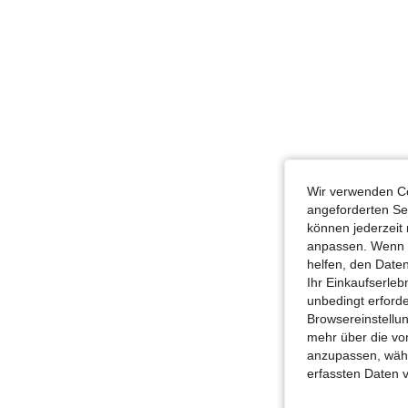
Wir verwenden Co
angeforderten Ser
können jederzeit 
anpassen. Wenn Si
helfen, den Date
Ihr Einkaufserle
unbedingt erford
Browsereinstellun
mehr über die vo
anzupassen, wähle
erfassten Daten 