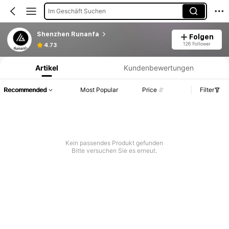
Im Geschäft Suchen
Shenzhen Runanfa
Folgen
Produktinformation: Preisangabe, Verkaufs- und Lagerbestandsdetails.
126 Follower
4.73
Artikel
Kundenbewertungen
Recommended
Most Popular
Price
Filter
Kein passendes Produkt gefunden
Bitte versuchen Sie es erneut.