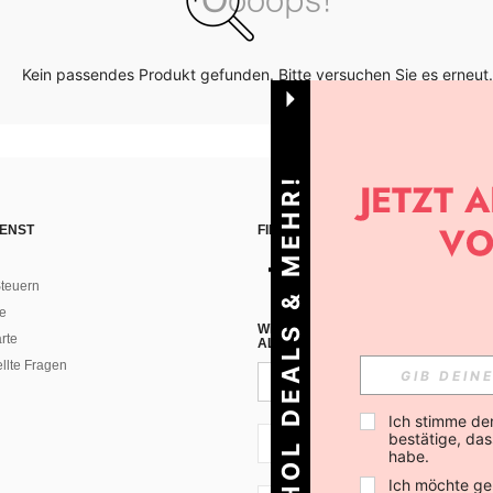
Kein passendes Produkt gefunden. Bitte versuchen Sie es erneut.
HOL DEALS & MEHR!
ENST
FINDE UNS AUF
teuern
e
WENN DU DICH FÜR UNSEREN NEW
rte
ALLEN ANDEREN ERFAHREN (DU KA
ellte Fragen
Ich stimme de
bestätige, dass
AT + 43
habe.
Ich möchte ge