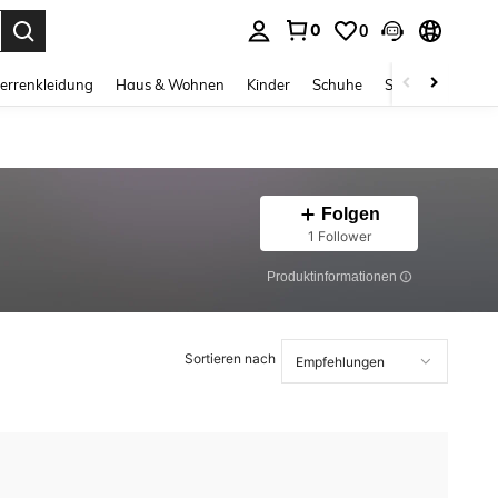
0
0
ess Enter to select.
errenkleidung
Haus & Wohnen
Kinder
Schuhe
Schmuck & Acces
Folgen
1 Follower
Produktinformationen
Sortieren nach