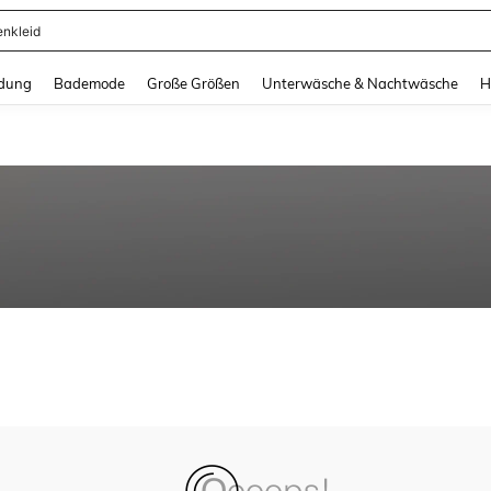
enkleid
and down arrow keys to navigate search Zuletzt gesucht and Suche und Finde. Pr
dung
Bademode
Große Größen
Unterwäsche & Nachtwäsche
H