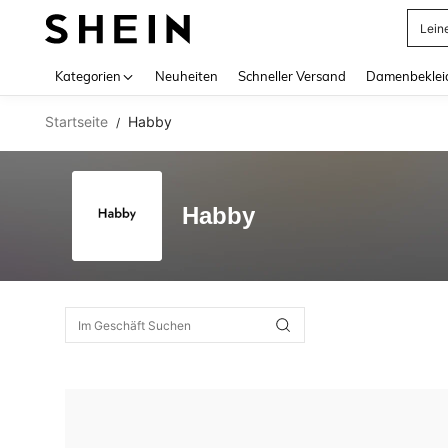
Lein
Use up 
Kategorien
Neuheiten
Schneller Versand
Damenbeklei
Startseite
Habby
/
Habby