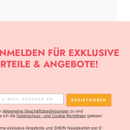
APP
SLETTER ANMELDEST, KANNST DU DIE NEUESTEN TRENDS VOR
NNST DICH JEDERZEIT ABMELDEN).
REGISTRIEREN
Abonnieren
n 
Allgemeine Geschäftsbedingungen
 zu und 
 ich die 
Datenschutz- und Cookie-Richtlinien
 gelesen 
Abonnieren
rne exklusive Angebote und SHEIN Neuigkeiten per E-